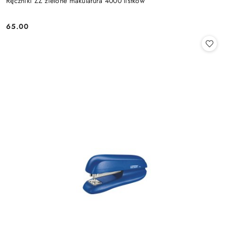
Ręczniki ZZ zielone makulatura 4000 listków
65.00
Cena: