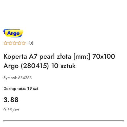
NAZWA
PRODUCENTA:
ARGO
(0)
Koperta A7 pearl złota [mm:] 70x100
Argo (280415) 10 sztuk
Symbol:
634263
Dostępność:
19
szt
cena:
3.88
0.39
/
szt