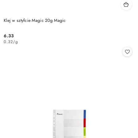
Klej w sztyfcie Magic 20g Magic
6.33
Cena:
0.32
/
g