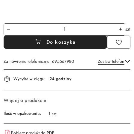
Ilość
szt
Do koszyka
Zamówienie telefoniczne: 695567980
Zostaw telefon
Dostępność
Wysyłka w ciągu:
24 godziny
i
Wyślij
dostawa
Więcej o produkcie
Ilość w opakowaniu:
1 szt
Pobierz produkt do PDF