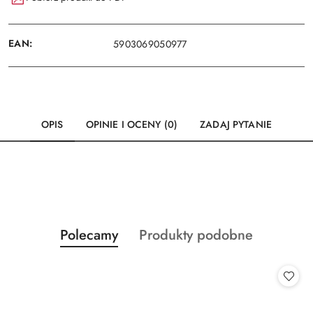
EAN:
5903069050977
OPIS
OPINIE I OCENY (0)
ZADAJ PYTANIE
Produkty
Produkty
Polecamy
Produkty podobne
Pomiń karuzelę produktów
o
o
statusie:
statusie: