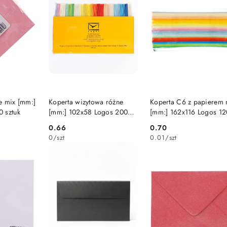
SZYKA
DO KOSZYKA
DO KOSZYKA
e mix [mm:]
Koperta wizytowa różne
Koperta C6 z papierem 
 sztuk
[mm:] 102x58 Logos 200
[mm:] 162x116 Logos 12
sztuk
sztuk
0.66
0.70
Cena:
Cena:
0
/
szt
0.01
/
szt