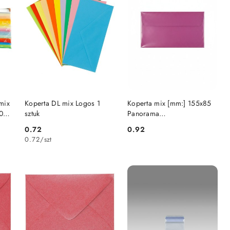
DO KOSZYKA
DO KOSZYKA
mix
Koperta DL mix Logos 1
Koperta mix [mm:] 155x85
0
sztuk
Panorama
(5903292991658)
0.72
0.92
Cena:
Cena:
0.72
/
szt