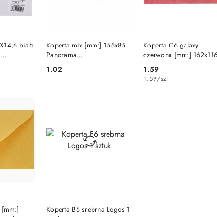
SZYKA
DO KOSZYKA
DO KOSZYKA
X14,6 biała
Koperta mix [mm:] 155x85
Koperta C6 galaxy
]
Panorama
czerwona [mm:] 162x11
os 1 sztuk
(5903292991665)
Logos 1 sztuk
1.02
1.59
Cena:
Cena:
1.59
/
szt
SZYKA
DO KOSZYKA
a [mm:]
Koperta B6 srebrna Logos 1