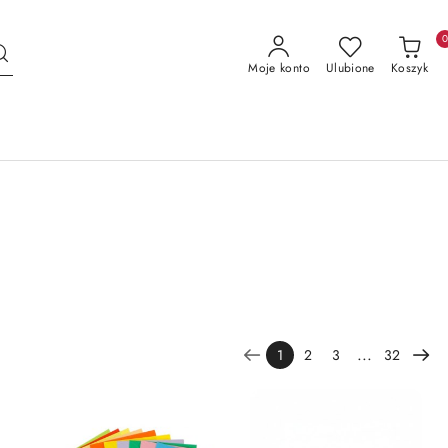
Moje konto
Ulubione
Koszyk
...
1
2
3
32