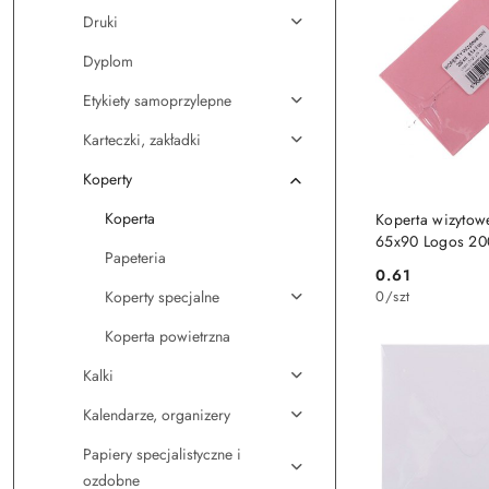
Druki
Dyplom
Etykiety samoprzylepne
Karteczki, zakładki
Koperty
DO KO
Koperta
Koperta wizytow
65x90 Logos 200
Papeteria
0.61
Cena:
0
/
szt
Koperty specjalne
Koperta powietrzna
Kalki
Kalendarze, organizery
Papiery specjalistyczne i
ozdobne