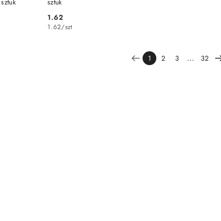
sztuk
sztuk
1.62
Cena:
1.62
/
szt
...
1
2
3
32