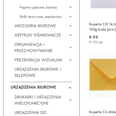
Papiery pakowe, kartony
Rolki termiczne, papierowe
DO KO
Koperta CD 14,6
AKCESORIA BIUROWE
120g biała [mm:
146,5x146,5 Log
ARTYKUŁY PIŚMIENNICZE
0.93
Cena:
0.93
/
szt
ORGANIZACJA I
PRZECHOWYWANIE
PREZENTACJA WIZUALNA
URZĄDZENIA BIUROWE I
SKLEPOWE
URZĄDZENIA BIUROWE
DRUKARKI I URZĄDZENIA
WIELOFUNKCYJNE
DO KO
Koperta C6 złot
URZĄDZENIA DO