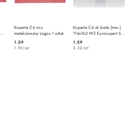
DO KOSZYKA
DO KOSZYKA
Koperta C6 mix
Koperta C6 sk biała [mm:]
6
metalizowany Logos 1 sztuk
114x162 WZ Eurocopert 5
sztuk
1.59
1.59
Cena:
Cena:
1.59
/
szt
0.32
/
szt