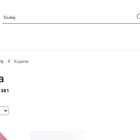
ty
Koperta
a
:
381