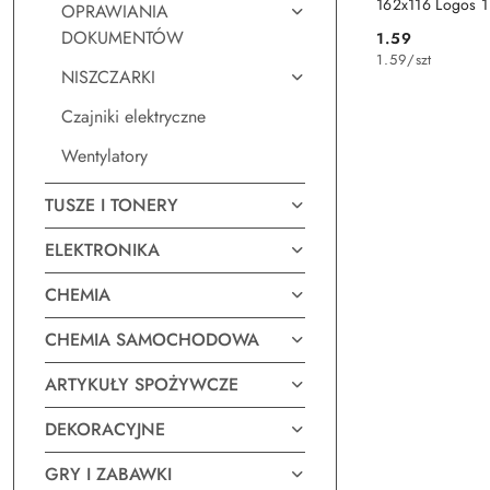
162x116 Logos 1 
OPRAWIANIA
DOKUMENTÓW
1.59
Cena:
1.59
/
szt
NISZCZARKI
Czajniki elektryczne
Wentylatory
TUSZE I TONERY
ELEKTRONIKA
CHEMIA
CHEMIA SAMOCHODOWA
ARTYKUŁY SPOŻYWCZE
DEKORACYJNE
GRY I ZABAWKI