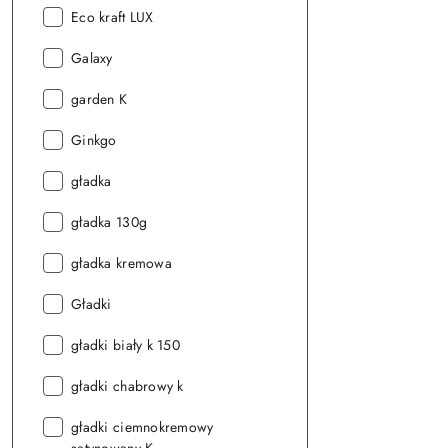
Seria:
Eco kraft LUX
Seria:
Galaxy
Seria:
garden K
Seria:
Ginkgo
Seria:
gładka
Seria:
gładka 130g
Seria:
gładka kremowa
Seria:
Gładki
Seria:
gładki biały k 150
Seria:
gładki chabrowy k
Seria:
gładki ciemnokremowy