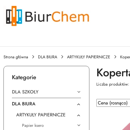
Przejdź do treści głównej
Przejdź do wyszukiwarki
Przejdź do moje konto
Przejdź do menu głównego
Przejdź do stopki
Strona główna
DLA BIURA
ARTYKUŁY PAPIERNICZE
Koper
Kopert
Kategorie
Liczba produktów
DLA SZKOŁY
Zastosowano sortowanie: Cena (rosnąco).
Sortuj
DLA BIURA
według
ARTYKUŁY PAPIERNICZE
Papier ksero