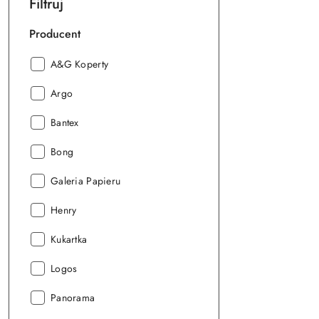
Filtruj
Producent
Producent:
A&G Koperty
Producent:
Argo
Producent:
Bantex
Producent:
Bong
Producent:
Galeria Papieru
Producent:
Henry
Producent:
Kukartka
Producent:
Logos
Producent:
Panorama