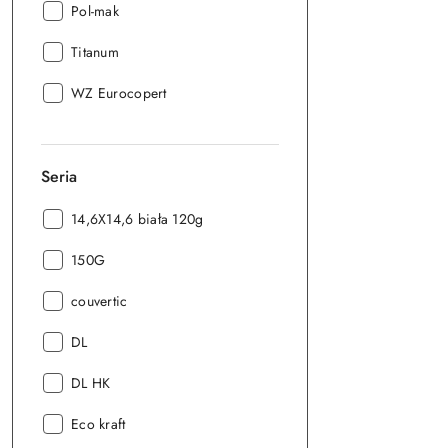
Producent:
Pol-mak
Producent:
Titanum
Producent:
WZ Eurocopert
Seria
Seria:
14,6X14,6 biała 120g
Seria:
150G
Seria:
couvertic
Seria:
DL
Seria:
DL HK
Seria:
Eco kraft