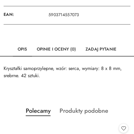
EAN:
5903714557073
OPIS
OPINIE I OCENY (0)
ZADAJ PYTANIE
Kryształki samoprzylepne, wzór: serca, wymiary: 8 x 8 mm,
srebrne. 42 sztuki.
Produkty
Produkty
Polecamy
Produkty podobne
Pomiń karuzelę produktów
o
o
statusie:
statusie: