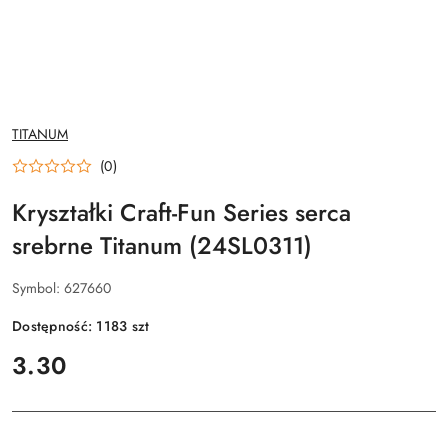
NAZWA
TITANUM
PRODUCENTA:
(0)
Kryształki Craft-Fun Series serca
srebrne Titanum (24SL0311)
Symbol:
627660
Dostępność:
1183
szt
cena:
3.30