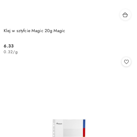
Klej w sztyfcie Magic 20g Magic
6.33
Cena:
0.32
/
g