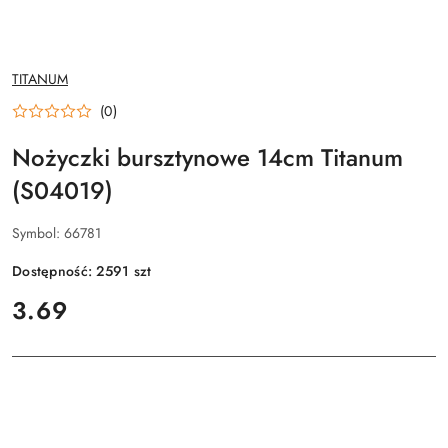
NAZWA
TITANUM
PRODUCENTA:
(0)
Nożyczki bursztynowe 14cm Titanum
(S04019)
Symbol:
66781
Dostępność:
2591
szt
cena:
3.69