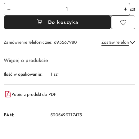
Ilość
szt
Do koszyka
Zamówienie telefoniczne: 695567980
Zostaw telefon
Dostępność
Więcej o produkcie
i
Wyślij
dostawa
Ilość w opakowaniu:
1 szt
Pobierz produkt do PDF
EAN:
5905499717475