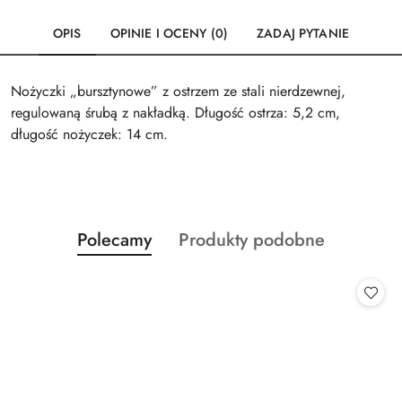
OPIS
OPINIE I OCENY (0)
ZADAJ PYTANIE
Nożyczki „bursztynowe” z ostrzem ze stali nierdzewnej,
regulowaną śrubą z nakładką. Długość ostrza: 5,2 cm,
długość nożyczek: 14 cm.
Produkty
Produkty
Polecamy
Produkty podobne
Pomiń karuzelę produktów
o
o
statusie:
statusie: