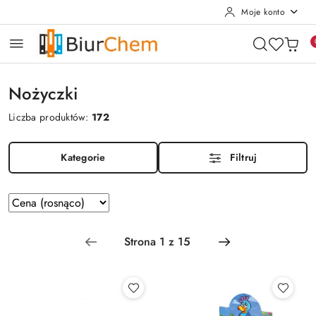
Moje konto
Przejdź do treści głównej
Przejdź do wyszukiwarki
Przejdź do moje konto
Przejdź do menu głównego
Przejdź do stopki
Nożyczki
Liczba produktów:
172
Kategorie
Filtruj
Zastosowano
Sortuj
według
sortowanie:
Cena
(rosnąco).