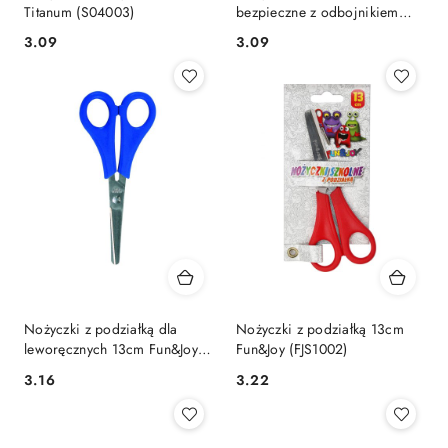
Titanum (S04003)
bezpieczne z odbojnikiem
13,5cm
Cena:
Cena:
3.09
3.09
Nożyczki z podziałką dla
Nożyczki z podziałką 13cm
leworęcznych 13cm Fun&Joy
Fun&Joy (FJS1002)
(S01001)
Cena:
Cena:
3.16
3.22