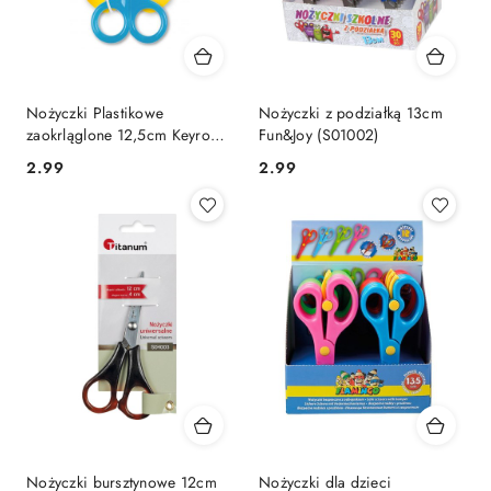
Nożyczki Plastikowe
Nożyczki z podziałką 13cm
zaokrląglone 12,5cm Keyroad
Fun&Joy (S01002)
(KR970962)
Cena:
Cena:
2.99
2.99
Nożyczki bursztynowe 12cm
Nożyczki dla dzieci