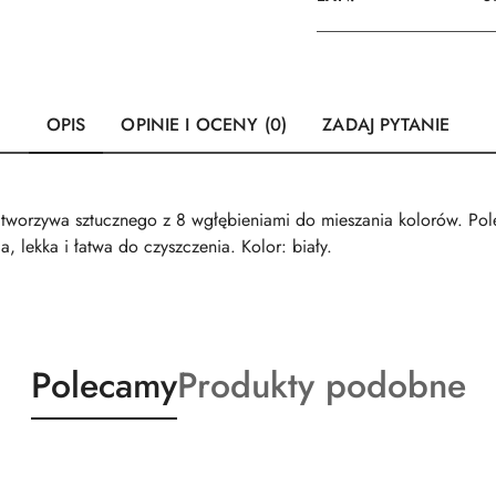
OPIS
OPINIE I OCENY (0)
ZADAJ PYTANIE
 tworzywa sztucznego z 8 wgłębieniami do mieszania kolorów. Pol
 lekka i łatwa do czyszczenia. Kolor: biały.
Produkty
Produkty
Polecamy
Produkty podobne
o
o
statusie:
statusie: