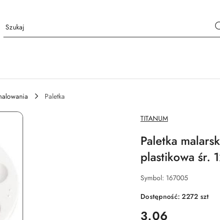
malowania
Paletka
NAZWA
TITANUM
PRODUCENTA:
Paletka malarsk
plastikowa śr.
Symbol:
167005
Dostępność:
2272
szt
cena:
3.06