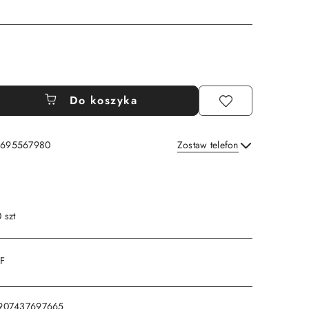
Do koszyka
: 695567980
Zostaw telefon
Wyślij
 szt
DF
907437697665