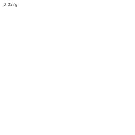
Cena:
0.32
/
g