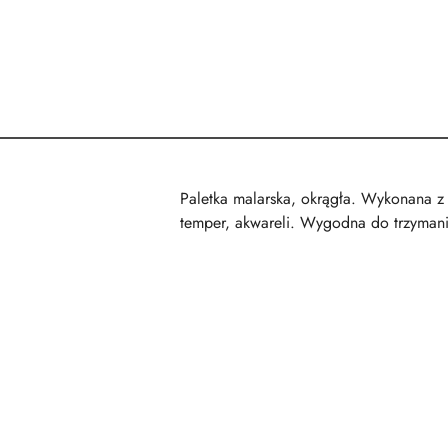
Paletka malarska, okrągła. Wykonana z
temper, akwareli. Wygodna do trzymania,
Pomiń karuzelę produktów