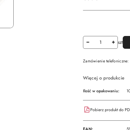
Ilość
szt
Zamówienie telefoniczne
Dostępność
Więcej o produkcie
i
dostawa
Ilość w opakowaniu:
10
Pobierz produkt do P
EAN:
5