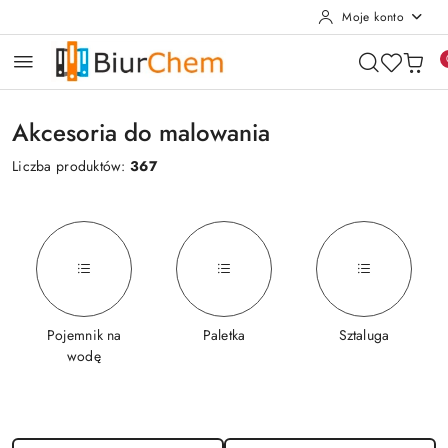
Moje konto
Przejdź do treści głównej
Przejdź do wyszukiwarki
Przejdź do moje konto
Przejdź do menu głównego
Przejdź do stopki
Akcesoria do malowania
Liczba produktów:
367
Pojemnik na
Paletka
Sztaluga
wodę