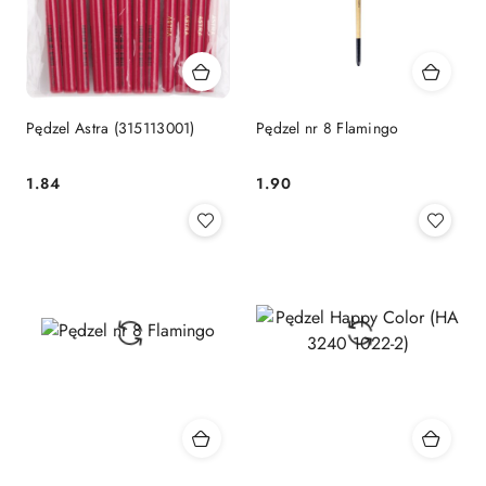
Pędzel Astra (315113001)
Pędzel nr 8 Flamingo
Cena:
Cena:
1.84
1.90