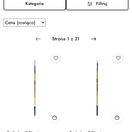
Kategorie
Filtruj
Zastosowano sortowanie: Cena (rosnąco).
Sortuj
według