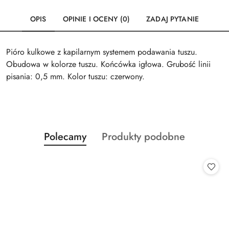
OPIS
OPINIE I OCENY (0)
ZADAJ PYTANIE
Pióro kulkowe z kapilarnym systemem podawania tuszu.
Obudowa w kolorze tuszu. Końcówka igłowa. Grubość linii
pisania: 0,5 mm. Kolor tuszu: czerwony.
Produkty
Produkty
Polecamy
Produkty podobne
Pomiń karuzelę produktów
o
o
statusie:
statusie: