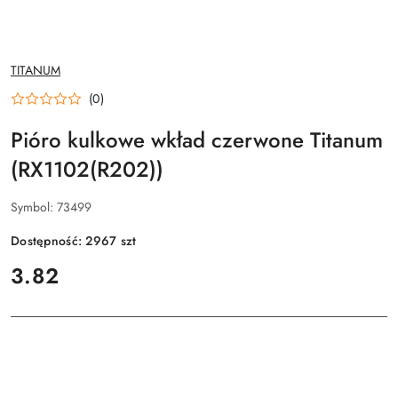
NAZWA
TITANUM
PRODUCENTA:
(0)
Pióro kulkowe wkład czerwone Titanum
(RX1102(R202))
Symbol:
73499
Dostępność:
2967
szt
cena:
3.82