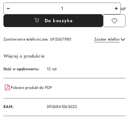
Ilość
szt
Do koszyka
Zamówienie telefoniczne: 695567980
Zostaw telefon
Dostępność
Więcej o produkcie
i
Wyślij
dostawa
Ilość w opakowaniu:
12 szt
Pobierz produkt do PDF
EAN:
5906841063622