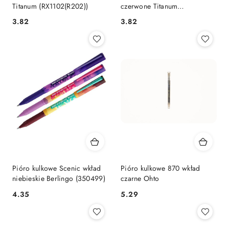
Titanum (RX1102(R202))
czerwone Titanum
(RX1102(R202))
Cena:
Cena:
3.82
3.82
Pióro kulkowe Scenic wkład
Pióro kulkowe 870 wkład
niebieskie Berlingo (350499)
czarne Ohto
Cena:
Cena:
4.35
5.29