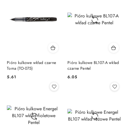
Pióro kulkowe wkład czarne
Pióro kulkowe BL107-A wkład
Toma (TO-075)
czarne Pentel
Cena:
Cena:
5.61
6.05