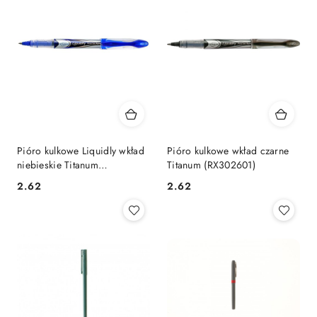
Pióro kulkowe Liquidly wkład
Pióro kulkowe wkład czarne
niebieskie Titanum
Titanum (RX302601)
(RX302601)
Cena:
Cena:
2.62
2.62