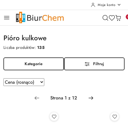
Moje konto
Przejdź do treści głównej
Przejdź do wyszukiwarki
Przejdź do moje konto
Przejdź do menu głównego
Przejdź do stopki
Pióro kulkowe
Liczba produktów:
135
Kategorie
Filtruj
Zastosowano
Sortuj
według
sortowanie:
Cena
(rosnąco).