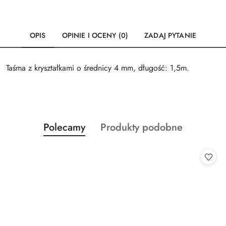
OPIS
OPINIE I OCENY (0)
ZADAJ PYTANIE
Taśma z kryształkami o średnicy 4 mm, długość: 1,5m.
Produkty
Produkty
Polecamy
Produkty podobne
Pomiń karuzelę produktów
o
o
statusie:
statusie: