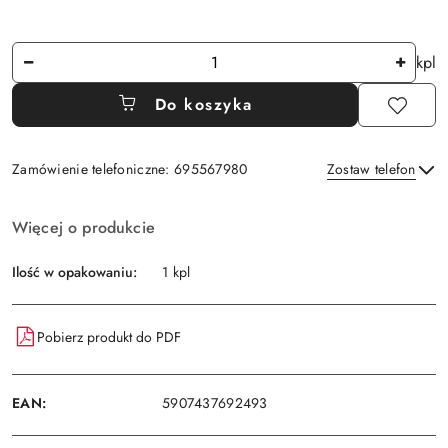
Ilość
kpl
Do koszyka
Zamówienie telefoniczne: 695567980
Zostaw telefon
Dostępność
Więcej o produkcie
i
Wyślij
dostawa
Ilość w opakowaniu:
1 kpl
Pobierz produkt do PDF
EAN:
5907437692493