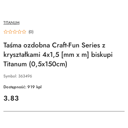
NAZWA
TITANUM
PRODUCENTA:
(0)
Taśma ozdobna Craft-Fun Series z
kryształkami 4x1,5 [mm x m] biskupi
Titanum (0,5x150cm)
Symbol:
363496
Dostępność:
919
kpl
cena:
3.83