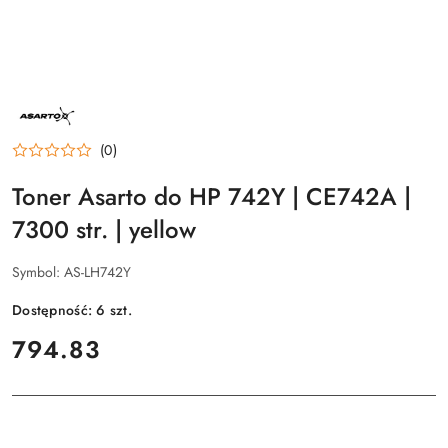
NAZWA
PRODUCENTA:
ASARTO
(0)
Toner Asarto do HP 742Y | CE742A |
7300 str. | yellow
Symbol:
AS-LH742Y
Dostępność:
6
szt.
cena:
794.83