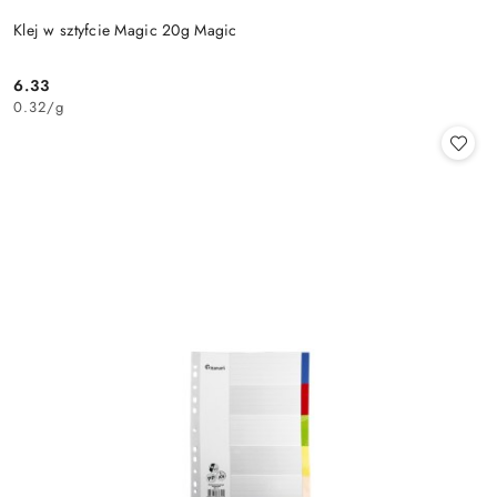
Klej w sztyfcie Magic 20g Magic
6.33
Cena:
0.32
/
g