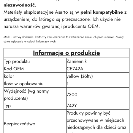
niezawodność
.
Materiały eksploatacyjne Asarto są
w pełni kompatybilne
z
urządzeniem, do którego są przeznaczone. Ich użycie nie
narusza warunków gwarancji producenta OEM.
Marki i nazwy drukarek i kartridży zamieszczone to zastrzeżone znaki ich producentów. Zostały
użyte wyłącznie w celach informacyjnych
Informacje o produkcie
Typ produktu
Zamiennik
Kod OEM
CE742A
kolor
yellow (żółty)
Ilośc w opakowaniu
1
Wydajność (wg normy
7300
producenta)
Typ
742Y
Produkty powinny być
przechowywane w miejscach
Bezpieczeństwo
niedostępnych dla dzieci oraz