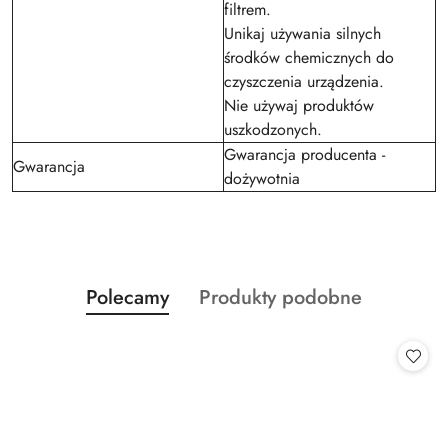
filtrem.
Unikaj używania silnych
środków chemicznych do
czyszczenia urządzenia.
Nie używaj produktów
uszkodzonych.
Gwarancja producenta -
Gwarancja
dożywotnia
Produkty
Produkty
Polecamy
Produkty podobne
Pomiń karuzelę produktów
o
o
statusie:
statusie: