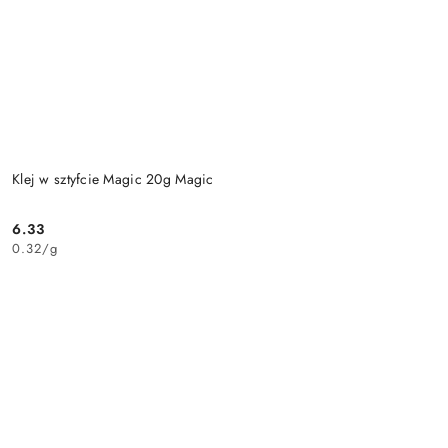
Klej w sztyfcie Magic 20g Magic
6.33
Cena:
0.32
/
g