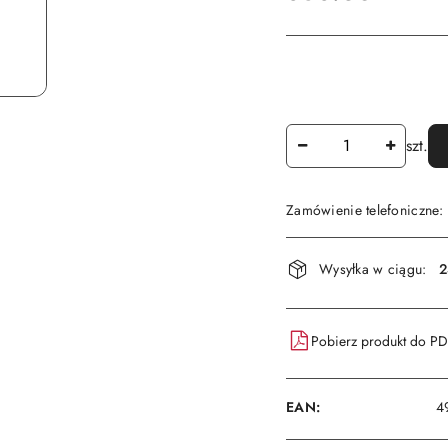
Ilość
szt.
Zamówienie telefoniczne
Dostępność
Wysyłka w ciągu:
2
i
dostawa
Pobierz produkt do P
EAN:
4