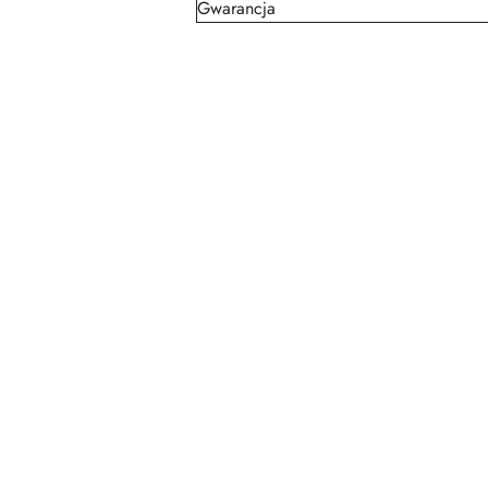
Gwarancja
Pomiń karuzelę produktów