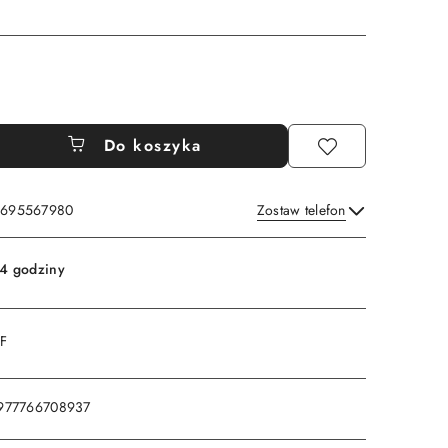
Do koszyka
: 695567980
Zostaw telefon
Wyślij
4 godziny
DF
977766708937