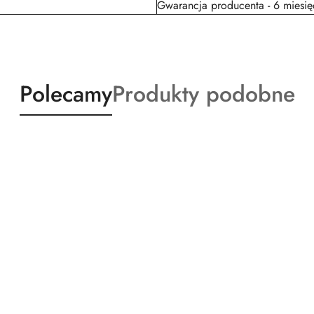
Gwarancja producenta - 6 miesię
Produkty
Produkty
Polecamy
Produkty podobne
o
o
statusie:
statusie: