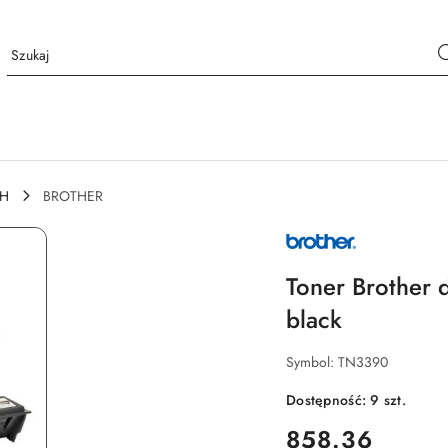
CH
BROTHER
NAZWA
PRODUCENTA:
BROTHER
Toner Brother 
black
Symbol:
TN3390
Dostępność:
9
szt.
cena:
858.36