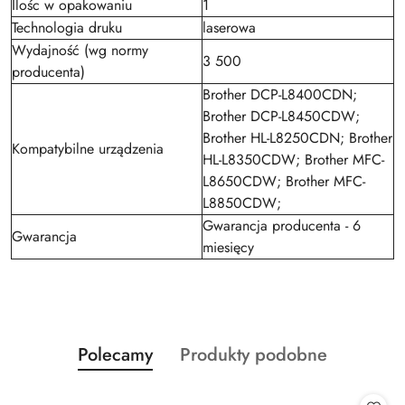
Ilośc w opakowaniu
1
Technologia druku
laserowa
Wydajność (wg normy
3 500
producenta)
Brother DCP-L8400CDN;
Brother DCP-L8450CDW;
Brother HL-L8250CDN; Brother
Kompatybilne urządzenia
HL-L8350CDW; Brother MFC-
L8650CDW; Brother MFC-
L8850CDW;
Gwarancja producenta - 6
Gwarancja
miesięcy
Produkty
Produkty
Polecamy
Produkty podobne
Pomiń karuzelę produktów
o
o
statusie:
statusie: