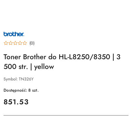
NAZWA
PRODUCENTA:
BROTHER
(0)
Toner Brother do HL-L8250/8350 | 3
500 str. | yellow
Symbol:
TN326Y
Dostępność:
8
szt.
cena:
851.53