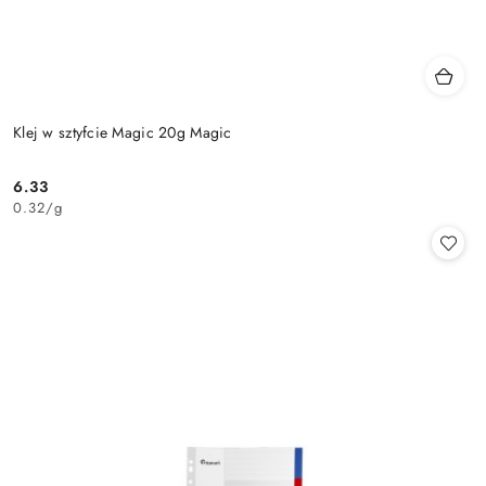
Klej w sztyfcie Magic 20g Magic
6.33
Cena:
0.32
/
g