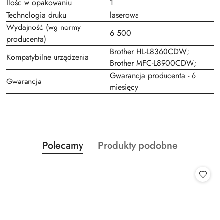
Ilośc w opakowaniu
1
Technologia druku
laserowa
Wydajność (wg normy
6 500
producenta)
Brother HL-L8360CDW;
Kompatybilne urządzenia
Brother MFC-L8900CDW;
Gwarancja producenta - 6
Gwarancja
miesięcy
Produkty
Produkty
Polecamy
Produkty podobne
Pomiń karuzelę produktów
o
o
statusie:
statusie: