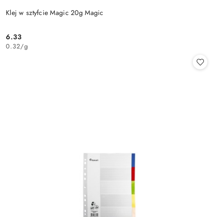
Klej w sztyfcie Magic 20g Magic
6.33
Cena:
0.32
/
g