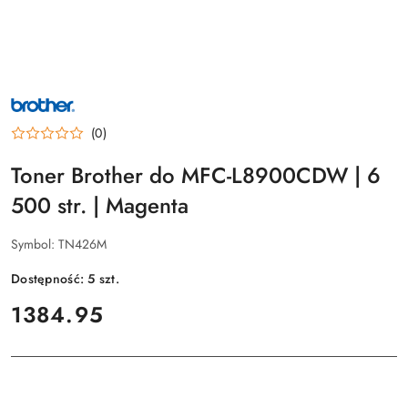
NAZWA
PRODUCENTA:
BROTHER
(0)
Toner Brother do MFC-L8900CDW | 6
500 str. | Magenta
Symbol:
TN426M
Dostępność:
5
szt.
cena:
1384.95