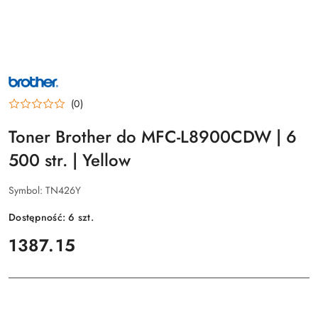
NAZWA
PRODUCENTA:
BROTHER
(0)
Toner Brother do MFC-L8900CDW | 6
500 str. | Yellow
Symbol:
TN426Y
Dostępność:
6
szt.
cena:
1387.15