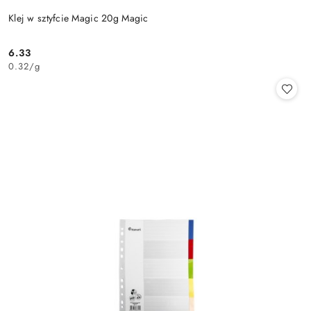
Klej w sztyfcie Magic 20g Magic
6.33
Cena:
0.32
/
g