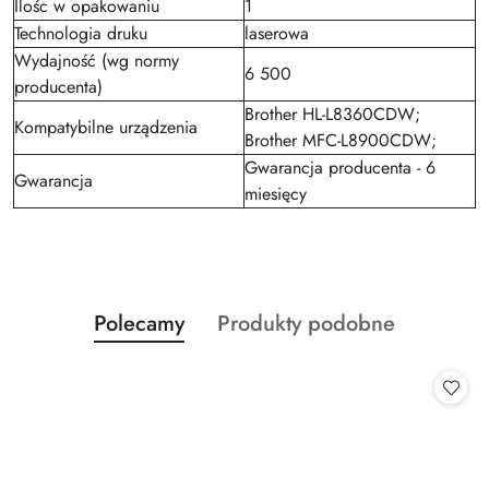
Ilośc w opakowaniu
1
Technologia druku
laserowa
Wydajność (wg normy
6 500
producenta)
Brother HL-L8360CDW;
Kompatybilne urządzenia
Brother MFC-L8900CDW;
Gwarancja producenta - 6
Gwarancja
miesięcy
Produkty
Produkty
Polecamy
Produkty podobne
Pomiń karuzelę produktów
o
o
statusie:
statusie: