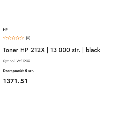
NAZWA
HP
PRODUCENTA:
(0)
Toner HP 212X | 13 000 str. | black
Symbol:
W2120X
Dostępność:
5
szt.
cena:
1371.51