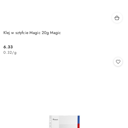
Klej w sztyfcie Magic 20g Magic
6.33
Cena:
0.32
/
g