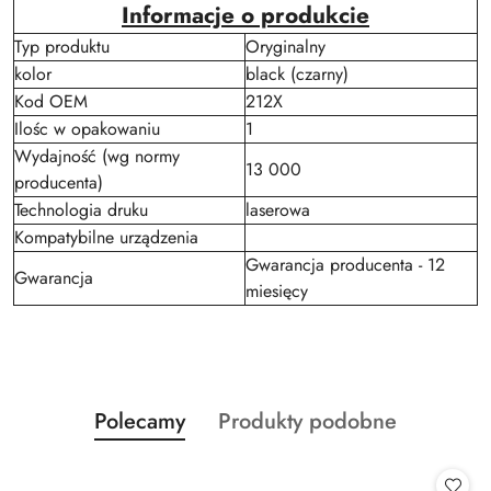
Informacje o produkcie
Typ produktu
Oryginalny
kolor
black (czarny)
Kod OEM
212X
Ilośc w opakowaniu
1
Wydajność (wg normy
13 000
producenta)
Technologia druku
laserowa
Kompatybilne urządzenia
Gwarancja producenta - 12
Gwarancja
miesięcy
Produkty
Produkty
Polecamy
Produkty podobne
Pomiń karuzelę produktów
o
o
statusie:
statusie: