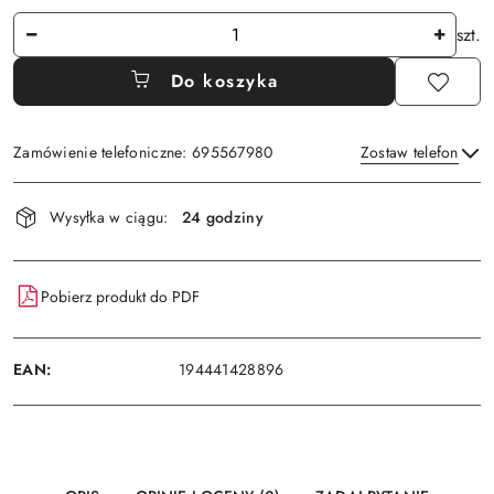
Ilość
szt.
Do koszyka
Zamówienie telefoniczne: 695567980
Zostaw telefon
Dostępność
Wysyłka w ciągu:
24 godziny
i
Wyślij
dostawa
Pobierz produkt do PDF
EAN:
194441428896