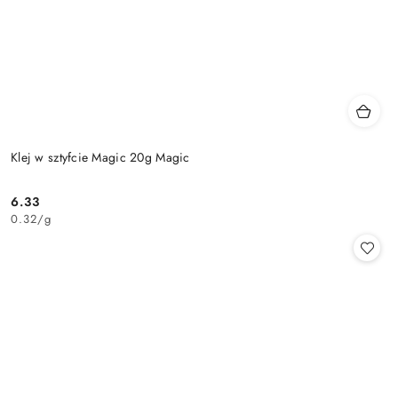
Klej w sztyfcie Magic 20g Magic
6.33
Cena:
0.32
/
g