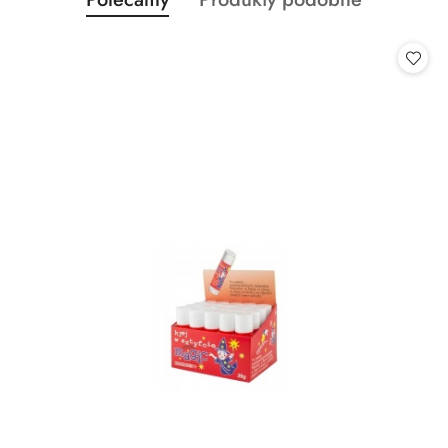
Pomiń karuzelę produktów
o
o
statusie:
statusie: