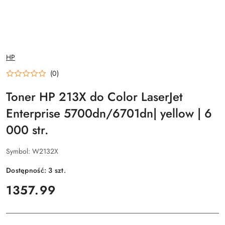
NAZWA
HP
PRODUCENTA:
(0)
Toner HP 213X do Color LaserJet
Enterprise 5700dn/6701dn| yellow | 6
000 str.
Symbol:
W2132X
Dostępność:
3
szt.
cena:
1357.99