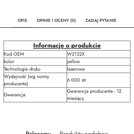
OPIS
OPINIE I OCENY (0)
ZADAJ PYTANIE
Informacje o produkcie
Kod OEM
W2132X
kolor
yellow
Technologia druku
laserowa
Wydajność (wg normy
6 000 str.
producenta)
Gwarancja producenta - 12
Gwarancja
miesięcy
Produkty
Produkty
Polecamy
Produkty podobne