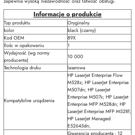
zapewnia wysoką niezawodność oraz łatwość obsługi.
Informacje o produkcie
Typ produktu
Oryginalny
kolor
black (czarny)
Kod OEM
89X
Ilośc w opakowaniu
1
Wydajność (wg normy
10 000
producenta)
Technologia druku
laserowa
HP LaserJet Enterprise Flow
M528z; HP LaserJet Enterprise
M507dn; HP LaserJet
Enterprise M507x; HP LaserJet
Kompatybilne urządzenia
Enterprise MFP M528dn; HP
LaserJet Enterprise MFP M528f;
HP LaserJet Managed
E52645dn;
Gwarancja producenta - 12