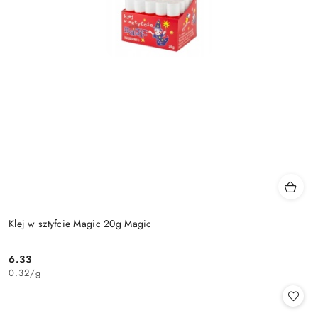
Klej w sztyfcie Magic 20g Magic
6.33
Cena:
0.32
/
g