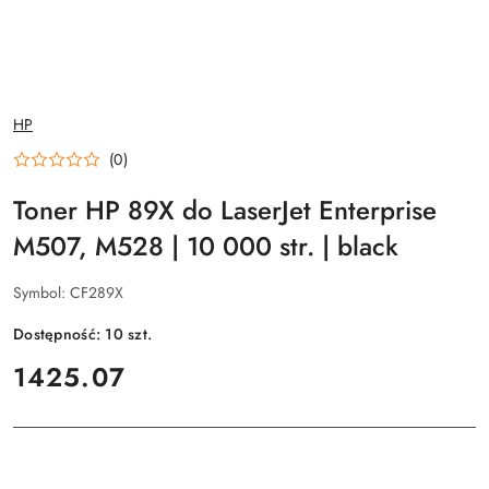
NAZWA
HP
PRODUCENTA:
(0)
Toner HP 89X do LaserJet Enterprise
M507, M528 | 10 000 str. | black
Symbol:
CF289X
Dostępność:
10
szt.
cena:
1425.07