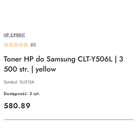
NAZWA
HP S-PRINT
PRODUCENTA:
(0)
Toner HP do Samsung CLT-Y506L | 3
500 str. | yellow
Symbol:
SU515A
Dostępność:
3
szt.
cena:
580.89