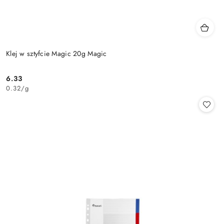
Klej w sztyfcie Magic 20g Magic
6.33
Cena:
0.32
/
g