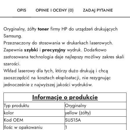
OPIS
OPINIE I OCENY (0)
ZADAJ PYTANIE
Oryginalny, żółty
toner
firmy HP do urządzeń drukujących
Samsung.
Przeznaczony do stosowania w drukarkach laserowych.
Zapewnia
szybki
i
precyzyjny
wydruk. Dodatkowo
zastosowana technologia daje najlepszy możliwy zakres skali
szarości.
Wkład laserowy dla tych, którzy dużo drukują i chcą
zaoszczędzić na kosztach eksploatacji, nie rezygnując
jednocześnie z najwyższej jakości wydruków.
Informacje o produkcie
Typ produktu
Oryginalny
kolor
yellow (żółty)
Kod OEM
SU515A
Ilośc w opakowaniu
1