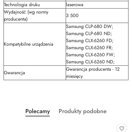
Technologia druku
laserowa
Wydajność (wg normy
3 500
producenta)
Samsung CLP-680 DW;
Samsung CLP-680 ND;
Samsung CLX-6260 FD;
Kompatybilne urządzenia
Samsung CLX-6260 FR;
Samsung CLX-6260 FW;
Samsung CLX-6260 ND;
Gwarancja producenta - 12
Gwarancja
miesięcy
Produkty
Produkty
Polecamy
Produkty podobne
Pomiń karuzelę produktów
o
o
statusie:
statusie: