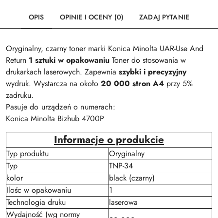
OPIS
OPINIE I OCENY (0)
ZADAJ PYTANIE
Oryginalny, czarny toner marki Konica Minolta UAR-Use And
Return
1 sztuki w opakowaniu
Toner do stosowania w
drukarkach laserowych. Zapewnia
szybki i precyzyjny
wydruk. Wystarcza na około
20 000 stron A4
przy 5%
zadruku.
Pasuje do urządzeń o numerach:
Konica Minolta Bizhub 4700P
Informacje o produkcie
Typ produktu
Oryginalny
Typ
TNP-34
kolor
black (czarny)
Ilośc w opakowaniu
1
Technologia druku
laserowa
Wydajność (wg normy