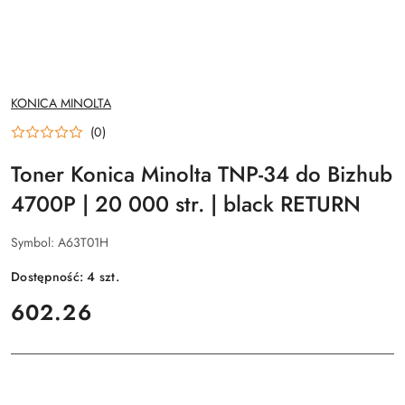
NAZWA
KONICA MINOLTA
PRODUCENTA:
(0)
Toner Konica Minolta TNP-34 do Bizhub
4700P | 20 000 str. | black RETURN
Symbol:
A63T01H
Dostępność:
4
szt.
cena:
602.26