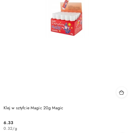
Klej w sztyfcie Magic 20g Magic
6.33
Cena:
0.32
/
g