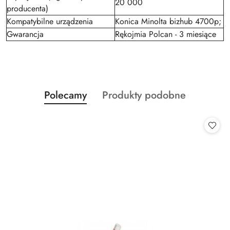
20 000
producenta)
Kompatybilne urządzenia
Konica Minolta bizhub 4700p;
Gwarancja
Rękojmia Polcan - 3 miesiące
Produkty
Produkty
Polecamy
Produkty podobne
Pomiń karuzelę produktów
o
o
statusie:
statusie: