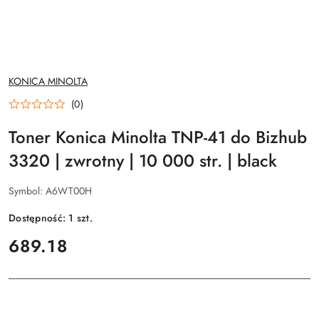
NAZWA
KONICA MINOLTA
PRODUCENTA:
(0)
Toner Konica Minolta TNP-41 do Bizhub
3320 | zwrotny | 10 000 str. | black
Symbol:
A6WT00H
Dostępność:
1
szt.
cena:
689.18