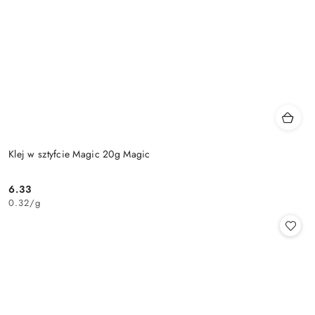
Klej w sztyfcie Magic 20g Magic
6.33
Cena:
0.32
/
g