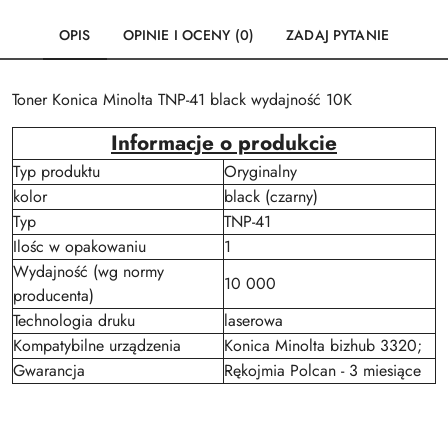
OPIS
OPINIE I OCENY (0)
ZADAJ PYTANIE
Toner Konica Minolta TNP-41 black wydajność 10K
Informacje o produkcie
Typ produktu
Oryginalny
kolor
black (czarny)
Typ
TNP-41
Ilośc w opakowaniu
1
Wydajność (wg normy
10 000
producenta)
Technologia druku
laserowa
Kompatybilne urządzenia
Konica Minolta bizhub 3320;
Gwarancja
Rękojmia Polcan - 3 miesiące