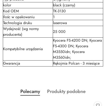
kolor
black (czarny)
Kod OEM
TK-3130
Ilośc w opakowaniu
1
Technologia druku
laserowa
Wydajność (wg normy
25 000
producenta)
Kyocera FS-4200 DN; Kyocera
FS-4300 DN; Kyocera
Kompatybilne urządzenia
M3550idn; Kyocera
M3560idn;
Gwarancja
Rękojmia Polcan - 3 miesiące
Produkty
Produkty
Polecamy
Produkty podobne
Pomiń karuzelę produktów
o
o
statusie:
statusie: