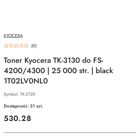
NAZWA
KYOCERA
PRODUCENTA:
(0)
Toner Kyocera TK-3130 do FS-
4200/4300 | 25 000 str. | black
1T02LV0NL0
Symbol:
TK-3130
Dostępność:
31
szt.
cena:
530.28