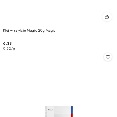
Klej w sztyfcie Magic 20g Magic
6.33
Cena:
0.32
/
g