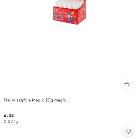
Klej w sztyfcie Magic 20g Magic
6.33
Cena:
0.32
/
g