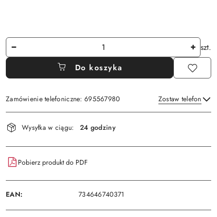
Ilość
szt.
Do koszyka
Zamówienie telefoniczne: 695567980
Zostaw telefon
Dostępność
Wysyłka w ciągu:
24 godziny
i
Wyślij
dostawa
Pobierz produkt do PDF
EAN:
734646740371