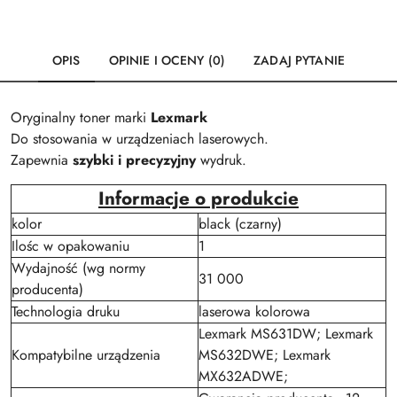
OPIS
OPINIE I OCENY (0)
ZADAJ PYTANIE
Oryginalny toner marki
Lexmark
Do stosowania w urządzeniach laserowych.
Zapewnia
szybki i precyzyjny
wydruk.
Informacje o produkcie
kolor
black (czarny)
Ilośc w opakowaniu
1
Wydajność (wg normy
31 000
producenta)
Technologia druku
laserowa kolorowa
Lexmark MS631DW; Lexmark
Kompatybilne urządzenia
MS632DWE; Lexmark
MX632ADWE;