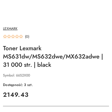
NAZWA
LEXMARK
PRODUCENTA:
(0)
Toner Lexmark
MS631dw/MS632dwe/MX632adwe |
31 000 str. | black
Symbol:
66S2X00
Dostępność:
3
szt.
cena:
2149.43