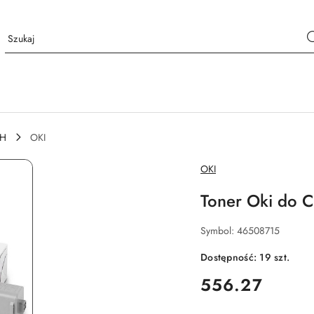
CH
OKI
NAZWA
OKI
PRODUCENTA:
Toner Oki do C
Symbol:
46508715
Dostępność:
19
szt.
cena:
556.27