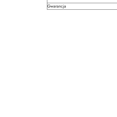
Gwarancja
Pomiń karuzelę produktów