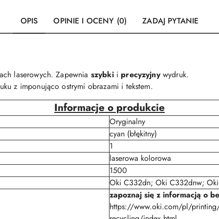
OPIS
OPINIE I OCENY (0)
ZADAJ PYTANIE
kach laserowych. Zapewnia
szybki
i
precyzyjny
wydruk.
uku z imponująco ostrymi obrazami i tekstem.
Informacje o produkcie
Oryginalny
cyan (błękitny)
1
laserowa kolorowa
1500
Oki C332dn; Oki C332dnw; Ok
zapoznaj się z informacją o b
https://www.oki.com/pl/printing
recycling/index.html