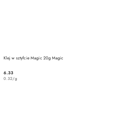
Klej w sztyfcie Magic 20g Magic
6.33
Cena:
0.32
/
g