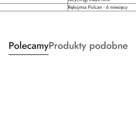
Rękojmia Polcan - 6 miesięcy
Produkty
Produkty
Polecamy
Produkty podobne
o
o
statusie:
statusie: