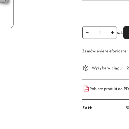
Ilość
szt.
Zamówienie telefoniczne
Dostępność
Wysyłka w ciągu:
2
i
dostawa
Pobierz produkt do P
EAN:
5