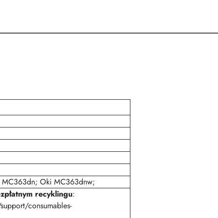
i MC363dn; Oki MC363dnw;
ezpłatnym recyklingu
:
/support/consumables-