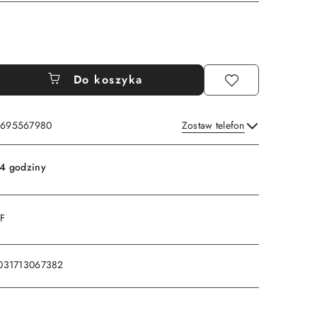
Do koszyka
: 695567980
Zostaw telefon
Wyślij
4 godziny
DF
031713067382