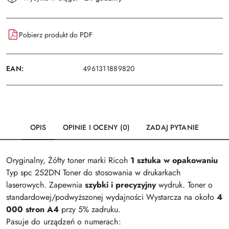
i
Wyślij
dostawa
Pobierz produkt do PDF
EAN:
4961311889820
OPIS
OPINIE I OCENY (0)
ZADAJ PYTANIE
Oryginalny, Żółty toner marki Ricoh
1 sztuka w opakowaniu
Typ spc 252DN Toner do stosowania w drukarkach
laserowych. Zapewnia
szybki i precyzyjny
wydruk. Toner o
standardowej/podwyższonej wydajności Wystarcza na około
4
000 stron A4
przy 5% zadruku.
Pasuje do urządzeń o numerach: