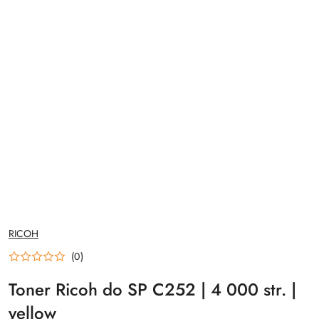
NAZWA
RICOH
PRODUCENTA:
(0)
Toner Ricoh do SP C252 | 4 000 str. |
yellow