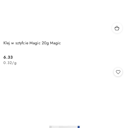
Klej w sztyfcie Magic 20g Magic
6.33
Cena:
0.32
/
g