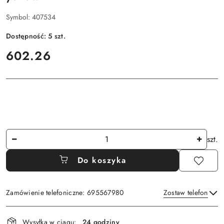
Symbol:
407534
Dostępność:
5
szt.
cena:
602.26
Ilość
szt.
Do koszyka
Zamówienie telefoniczne: 695567980
Zostaw telefon
Dostępność
Wysyłka w ciągu:
24 godziny