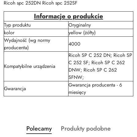
Ricoh spc 252DN Ricoh spc 252SF
Informacje o produkcie
Typ produktu
Oryginalny
kolor
yellow (żółty)
Wydajność (wg normy
4000
producenta)
Ricoh SP C 252 DN; Ricoh SP
C 252 SF; Ricoh SP C 262
Kompatybilne urządzenia
DNW; Ricoh SP C 262
SFNW;
Gwarancja producenta - 6
Gwarancja
miesięcy
Produkty
Produkty
Polecamy
Produkty podobne
Pomiń karuzelę produktów
o
o