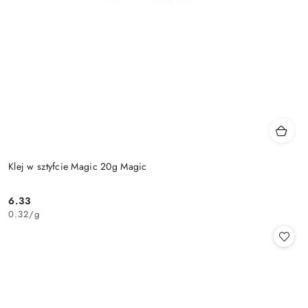
Klej w sztyfcie Magic 20g Magic
6.33
Cena:
0.32
/
g