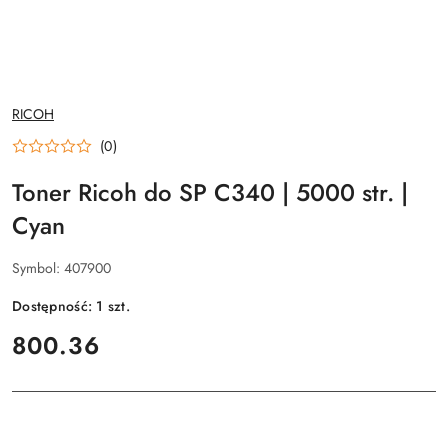
NAZWA
RICOH
PRODUCENTA:
(0)
Toner Ricoh do SP C340 | 5000 str. |
Cyan
Symbol:
407900
Dostępność:
1
szt.
cena:
800.36