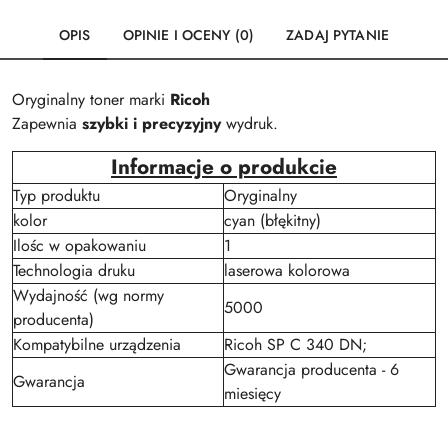
OPIS
OPINIE I OCENY (0)
ZADAJ PYTANIE
Oryginalny toner marki
Ricoh
Zapewnia
szybki i precyzyjny
wydruk.
Informacje o produkcie
Typ produktu
Oryginalny
kolor
cyan (błękitny)
Ilośc w opakowaniu
1
Technologia druku
laserowa kolorowa
Wydajność (wg normy
5000
producenta)
Kompatybilne urządzenia
Ricoh SP C 340 DN;
Gwarancja producenta - 6
Gwarancja
miesięcy