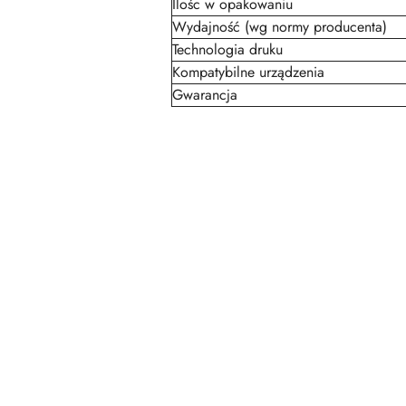
Ilośc w opakowaniu
Wydajność (wg normy producenta)
Technologia druku
Kompatybilne urządzenia
Gwarancja
Pomiń karuzelę produktów