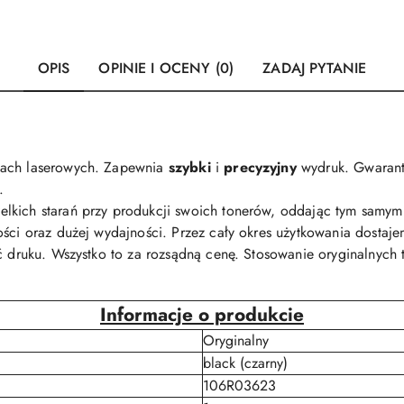
OPIS
OPINIE I OCENY (0)
ZADAJ PYTANIE
kach laserowych. Zapewnia
szybki
i
precyzyjny
wydruk. Gwarant
.
lkich starań przy produkcji swoich tonerów, oddając tym samym 
ści oraz dużej wydajności. Przez cały okres użytkowania dostajem
ść druku. Wszystko to za rozsądną cenę. Stosowanie oryginalnyc
Informacje o produkcie
Oryginalny
black (czarny)
106R03623