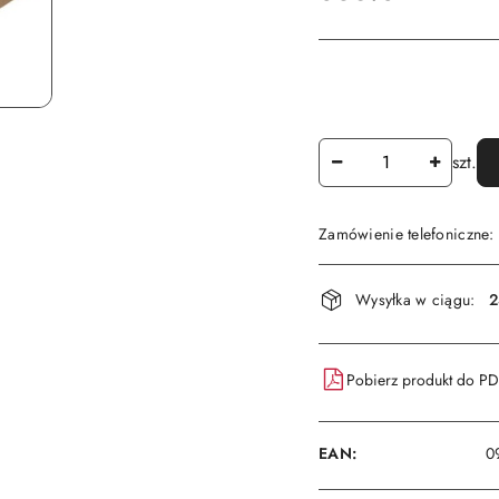
Ilość
szt.
Zamówienie telefoniczne
Dostępność
Wysyłka w ciągu:
2
i
dostawa
Pobierz produkt do P
EAN:
0