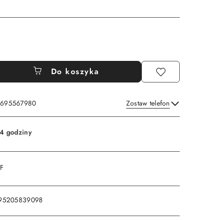
Do koszyka
: 695567980
Zostaw telefon
Wyślij
4 godziny
DF
95205839098