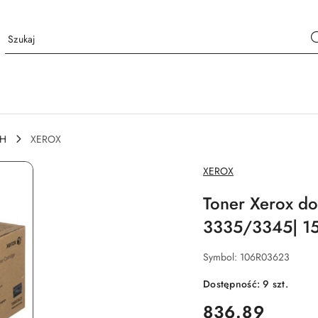
CH
XEROX
NAZWA
XEROX
PRODUCENTA:
Toner Xerox d
3335/3345| 15 
Symbol:
106R03623
Dostępność:
9
szt.
cena:
836.89