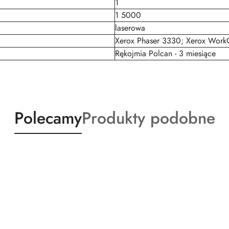
1
1 5000
laserowa
Xerox Phaser 3330; Xerox Work
Rękojmia Polcan - 3 miesiące
Produkty
Produkty
Polecamy
Produkty podobne
o
o
statusie:
statusie: