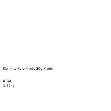
Klej w sztyfcie Magic 20g Magic
6.33
Cena:
0.32
/
g