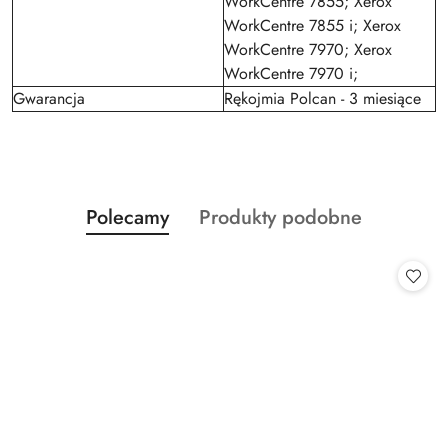
WorkCentre 7855; Xerox
WorkCentre 7855 i; Xerox
WorkCentre 7970; Xerox
WorkCentre 7970 i;
Gwarancja
Rękojmia Polcan - 3 miesiące
Produkty
Produkty
Polecamy
Produkty podobne
Pomiń karuzelę produktów
o
o
statusie:
statusie: