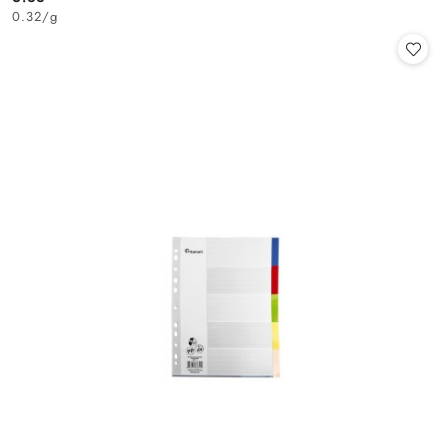
Cena:
0.32
/
g