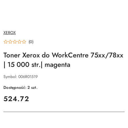
NAZWA
XEROX
PRODUCENTA:
(0)
Toner Xerox do WorkCentre 75xx/78xx
| 15 000 str.| magenta
Symbol:
006R01519
Dostępność:
2
szt.
cena:
524.72