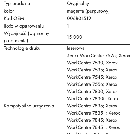
Typ produktu
Oryginalny
kolor
magenta (purpurowy)
Kod OEM
006R01519
Ilośc w opakowaniu
1
Wydajność (wg normy
15 000
producenta)
Technologia druku
laserowa
Xerox WorkCentre 7525; Xerox
WorkCentre 7530; Xerox
WorkCentre 7535; Xerox
WorkCentre 7545; Xerox
WorkCentre 7556; Xerox
WorkCentre 7830; Xerox
WorkCentre 7830i; Xerox
Kompatybilne urządzenia
WorkCentre 7835; Xerox
WorkCentre 7835 i; Xerox
WorkCentre 7845; Xerox
WorkCentre 7845 i; Xerox