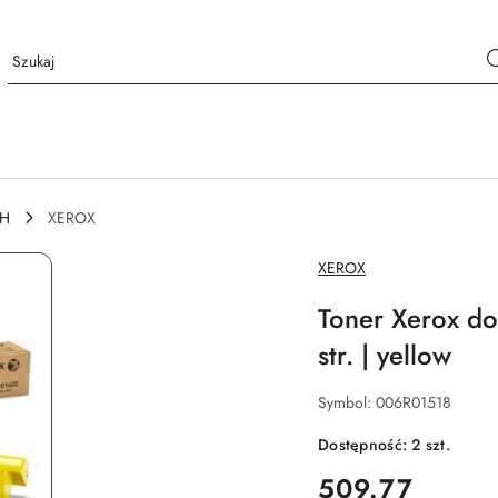
CH
XEROX
NAZWA
XEROX
PRODUCENTA:
Toner Xerox d
str. | yellow
Symbol:
006R01518
Dostępność:
2
szt.
cena:
509.77