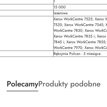
1
15 000
laserowa
Xerox WorkCentre 7525; Xerox 
7535; Xerox WorkCentre 7545; 
WorkCentre 7830; Xerox WorkCe
Xerox WorkCentre 7835 i; Xero
7845 i; Xerox WorkCentre 7855;
WorkCentre 7970; Xerox WorkCe
Rękojmia Polcan - 3 miesiące
Produkty
Produkty
Polecamy
Produkty podobne
o
o
statusie:
statusie: