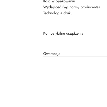
Ilośc w opakowaniu
Wydajność (wg normy producenta)
Technologia druku
Kompatybilne urządzenia
Gwarancja
Pomiń karuzelę produktów