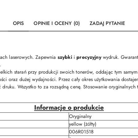
OPIS
OPINIE I OCENY (0)
ZADAJ PYTANIE
kach laserowych. Zapewnia
szybki
i
precyzyjny
wydruk. Gwarant
.
lkich starań przy produkcji swoich tonerów, oddając tym samym 
ści oraz dużej wydajności. Przez cały okres użytkowania dostajem
ść druku. Wszystko to za rozsądną cenę. Stosowanie oryginalnyc
Informacje o produkcie
Oryginalny
yellow (żółty)
006R01518