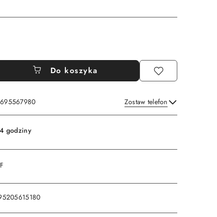
Do koszyka
: 695567980
Zostaw telefon
Wyślij
4 godziny
DF
95205615180