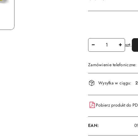
Ilość
szt.
Zamówienie telefoniczne
Dostępność
Wysyłka w ciągu:
2
i
dostawa
Pobierz produkt do P
EAN:
0