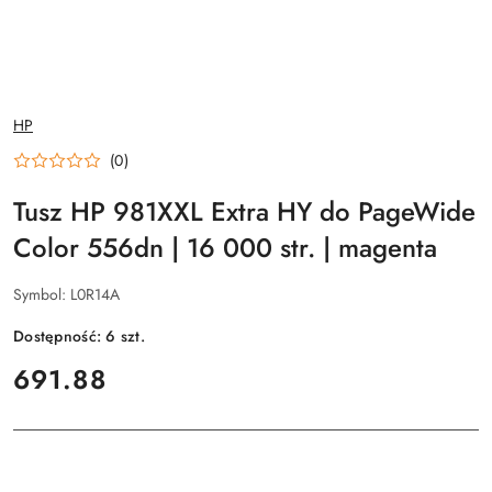
NAZWA
HP
PRODUCENTA:
(0)
Tusz HP 981XXL Extra HY do PageWide
Color 556dn | 16 000 str. | magenta
Symbol:
L0R14A
Dostępność:
6
szt.
cena:
691.88