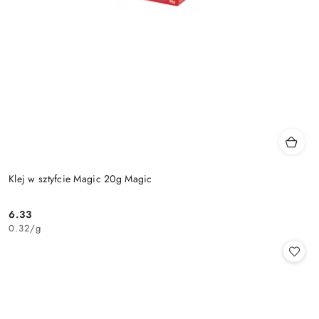
Klej w sztyfcie Magic 20g Magic
6.33
Cena:
0.32
/
g