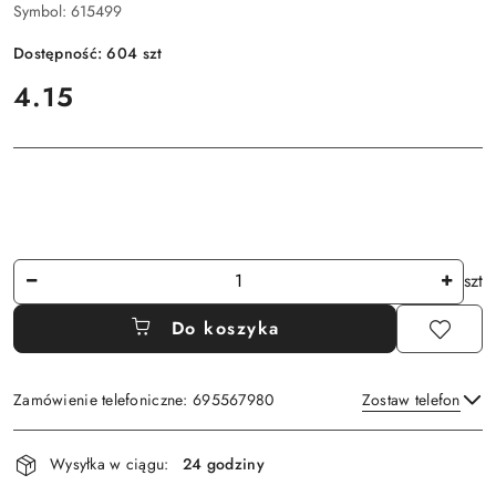
Symbol:
615499
Dostępność:
604
szt
cena:
4.15
Ilość
szt
Do koszyka
Zamówienie telefoniczne: 695567980
Zostaw telefon
Dostępność
Wysyłka w ciągu:
24 godziny
i