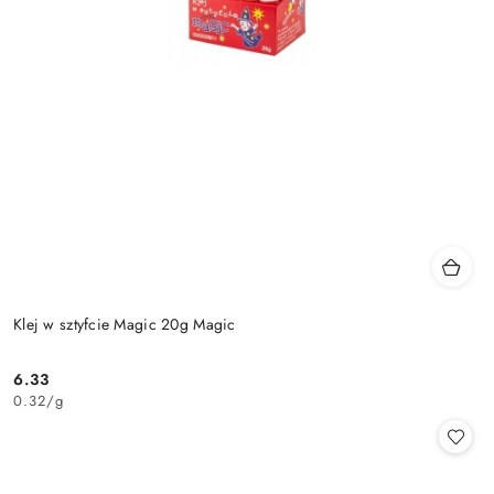
Klej w sztyfcie Magic 20g Magic
6.33
Cena:
0.32
/
g