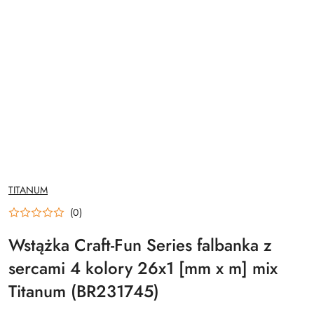
NAZWA
TITANUM
PRODUCENTA:
(0)
Wstążka Craft-Fun Series falbanka z
sercami 4 kolory 26x1 [mm x m] mix
Titanum (BR231745)