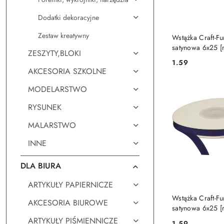
Dodatki dekoracyjne
DO KO
Zestaw kreatywny
Wstążka Craft-Fu
satynowa 6x25 
ZESZYTY,BLOKI
bordowa Titanu
1.59
Cena:
AKCESORIA SZKOLNE
MODELARSTWO
RYSUNEK
MALARSTWO
INNE
DLA BIURA
ARTYKUŁY PAPIERNICZE
DO KO
Wstążka Craft-Fu
AKCESORIA BIUROWE
satynowa 6x25 
granatowa Titan
ARTYKUŁY PIŚMIENNICZE
1.59