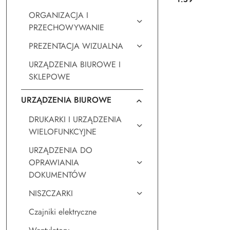
Cena:
(6/25/40)
ORGANIZACJA I
PRZECHOWYWANIE
PREZENTACJA WIZUALNA
URZĄDZENIA BIUROWE I
SKLEPOWE
URZĄDZENIA BIUROWE
DRUKARKI I URZĄDZENIA
WIELOFUNKCYJNE
URZĄDZENIA DO
OPRAWIANIA
DOKUMENTÓW
NISZCZARKI
Czajniki elektryczne