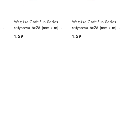
DO KOSZYKA
DO KOSZYKA
s
Wstążka Craft-Fun Series
Wstążka Craft-Fun Series
]
satynowa 6x25 [mm x m]
satynowa 6x25 [mm x m]
czerwona Titanum (311916)
fuksja Titanum (6/25/27)
1.59
1.59
Cena:
Cena: