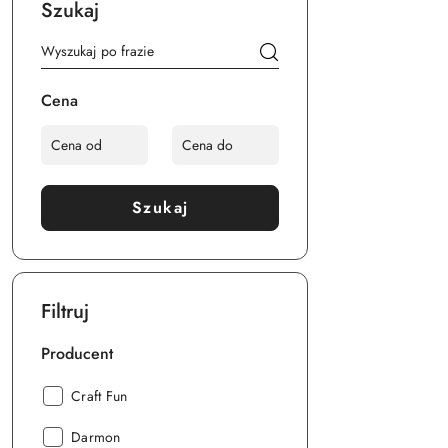
Szukaj
Cena
Szukaj
Filtruj
Producent
Producent:
Craft Fun
Producent:
Darmon