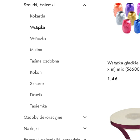
Sznurki, tasiemki
Kokarda
Wstążka
Włóczka
Mulina
DO KO
Taśma ozdobna
Wstążka gładkie
x m] mix (56600
Kokon
1.46
Cena:
Sznurek
Drucik
Tasiemka
Ozdoby dekoracyjne
Naklejki
Foremki, wykrojniki, narzędzia