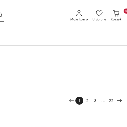
Moje konto
Ulubione
Koszyk
...
1
2
3
22