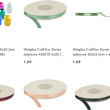
SZYKA
DO KOSZYKA
DO KOSZYKA
 5x20 [mm
Wstążka Craft-Fun Series
Wstążka Craft-fun Series
58)
satynowa 445272 6x25 [mm
satynowa 60x25 [mm x 
x m] miętowy Titanum
zielony Titanum (TS6-109
1.59
1.59
Cena:
Cena:
(6/25/103)