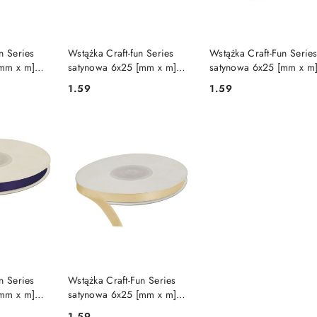
SZYKA
DO KOSZYKA
DO KOSZYKA
n Series
Wstążka Craft-fun Series
Wstążka Craft-Fun Serie
[mm x m]
satynowa 6x25 [mm x m]
satynowa 6x25 [mm x m
m (311969)
brzoskwiniowy Titanum
czarna Titanum
1.59
1.59
Cena:
Cena:
(6/25/75J)
SZYKA
DO KOSZYKA
n Series
Wstążka Craft-Fun Series
[mm x m]
satynowa 6x25 [mm x m]
um
kremowa Titanum
1.59