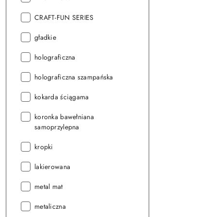
Seria:
CRAFT-FUN SERIES
Seria:
gładkie
Seria:
holograficzna
Seria:
holograficzna szampańska
Seria:
kokarda ściągama
Seria:
koronka bawełniana
samoprzylepna
Seria:
kropki
Seria:
lakierowana
Seria:
metal mat
Seria:
metaliczna