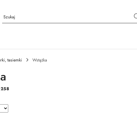
rki, tasiemki
Wstążka
ka
:
258