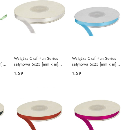
DO KOSZYKA
DO KOSZYKA
Wstążka Craft-Fun Series
Wstążka Craft-Fun Series
m]
satynowa 6x25 [mm x m]
satynowa 6x25 [mm x m]
)
biały Titanum (6/25/01)
błękitna Titanum (6/25/187)
1.59
1.59
Cena:
Cena: