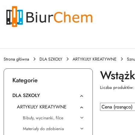
Przejdź do treści głównej
Przejdź do wyszukiwarki
Przejdź do moje konto
Przejdź do menu głównego
Przejdź do stopki
Strona główna
DLA SZKOŁY
ARTYKUŁY KREATYWNE
Sznu
Wstąż
Kategorie
Liczba produktów
DLA SZKOŁY
Zastosowano
Sortuj
ARTYKUŁY KREATYWNE
według
sortowanie:
Bibuły, wycinanki, filce
Cena
(rosnąco).
Materiały do zdobienia