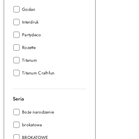
Producent:
Godan
Producent:
Interdruk
Producent:
Partydeco
Producent:
Rozette
Producent:
Titanum
Producent:
Titanum Craft-fun
Seria
Seria:
Boże narodzenie
Seria:
brokatowa
Seria:
BROKATOWE