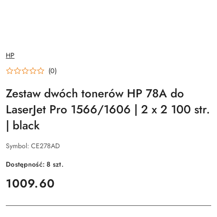
NAZWA
HP
PRODUCENTA:
(0)
Zestaw dwóch tonerów HP 78A do
LaserJet Pro 1566/1606 | 2 x 2 100 str.
| black
Symbol:
CE278AD
Dostępność:
8
szt.
cena:
1009.60