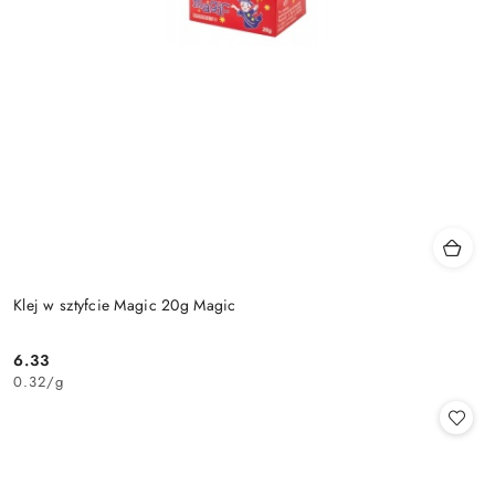
Klej w sztyfcie Magic 20g Magic
6.33
Cena:
0.32
/
g