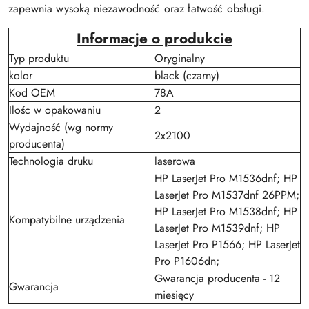
zapewnia wysoką niezawodność oraz łatwość obsługi.
Informacje o produkcie
Typ produktu
Oryginalny
kolor
black (czarny)
Kod OEM
78A
Ilośc w opakowaniu
2
Wydajność (wg normy
2x2100
producenta)
Technologia druku
laserowa
HP LaserJet Pro M1536dnf; HP
LaserJet Pro M1537dnf 26PPM;
HP LaserJet Pro M1538dnf; HP
Kompatybilne urządzenia
LaserJet Pro M1539dnf; HP
LaserJet Pro P1566; HP LaserJet
Pro P1606dn;
Gwarancja producenta - 12
Gwarancja
miesięcy