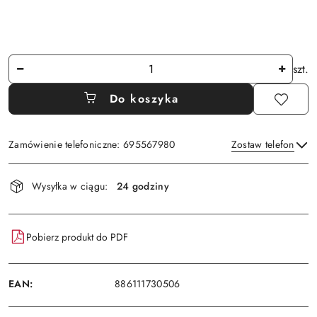
Ilość
szt.
Do koszyka
Zamówienie telefoniczne: 695567980
Zostaw telefon
Dostępność
Wysyłka w ciągu:
24 godziny
i
Wyślij
dostawa
Pobierz produkt do PDF
EAN:
886111730506