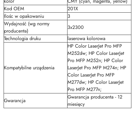
kolor
CMY (cyan, magenta, yellow)
Kod OEM
201X
Ilośc w opakowaniu
3
Wydajność (wg normy
3x2300
producenta)
Technologia druku
laserowa kolorowa
HP Color LaserJet Pro MFP
M252dw; HP Color LaserJet
Pro MFP M252n; HP Color
Kompatybilne urządzenia
LaserJet Pro MFP M274n; HP
Color LaserJet Pro MFP
M277dw; HP Color LaserJet
Pro MFP M277n;
Gwarancja producenta - 12
Gwarancja
miesięcy