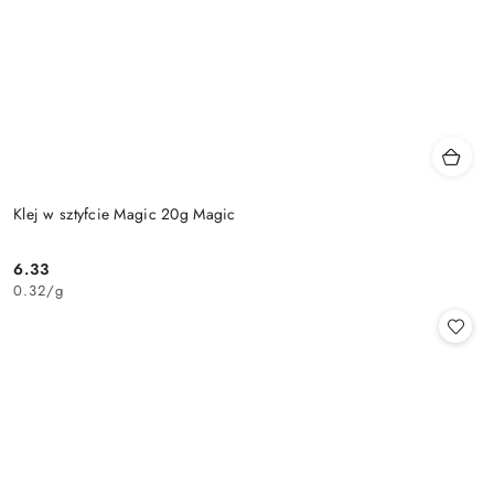
Klej w sztyfcie Magic 20g Magic
6.33
Cena:
0.32
/
g