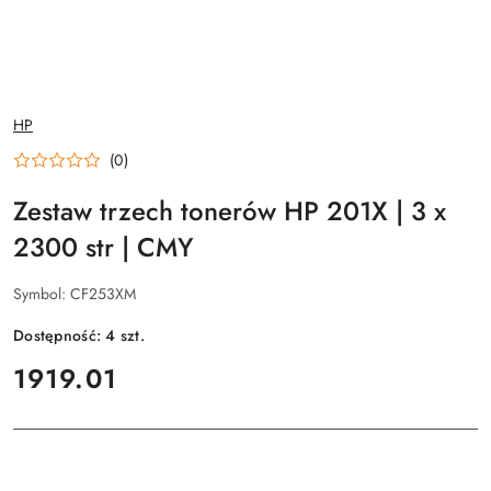
NAZWA
HP
PRODUCENTA:
(0)
Zestaw trzech tonerów HP 201X | 3 x
2300 str | CMY
Symbol:
CF253XM
Dostępność:
4
szt.
cena:
1919.01