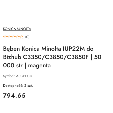
NAZWA
KONICA MINOLTA
PRODUCENTA:
(0)
Bęben Konica Minolta IUP22M do
Bizhub C3350/C3850/C3850F | 50
000 str | magenta
Symbol:
A3GP0CD
Dostępność:
2
szt.
cena:
794.65