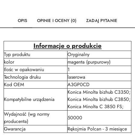
OPIS
OPINIE I OCENY (0)
ZADAJ PYTANIE
Informacje o produkcie
Typ produktu
Oryginalny
kolor
magenta (purpurowy)
Ilośc w opakowaniu
1
Technologia druku
laserowa
Kod OEM
A3GP0CD
Konica Minolta bizhub C3350;
Kompatybilne urządzenia
Konica Minolta bizhub C3850;
Konica Minolta C 3850 FS;
Wydajność (wg normy
50000
producenta)
Gwarancja
Rękojmia Polcan - 3 miesiące