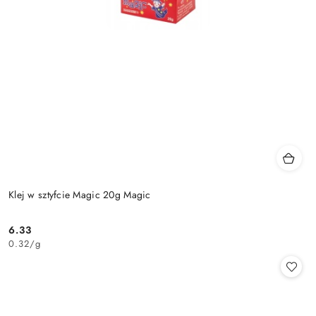
Klej w sztyfcie Magic 20g Magic
6.33
Cena:
0.32
/
g