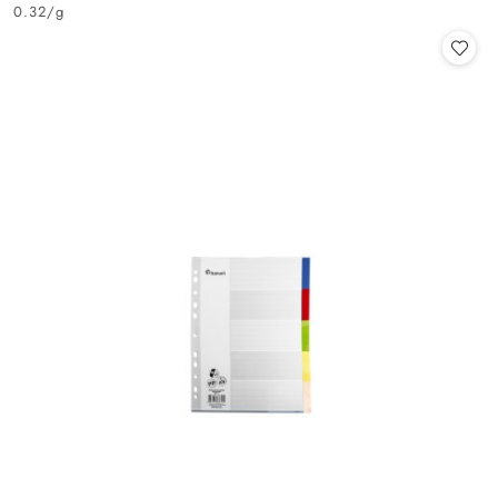
Cena:
0.32
/
g