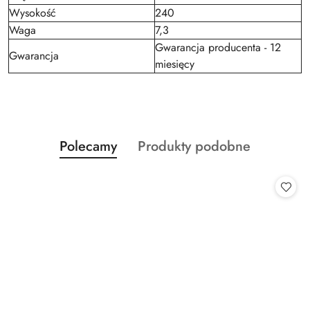
Wysokość
240
Waga
7,3
Gwarancja producenta - 12
Gwarancja
miesięcy
Produkty
Produkty
Polecamy
Produkty podobne
Pomiń karuzelę produktów
o
o
statusie:
statusie: