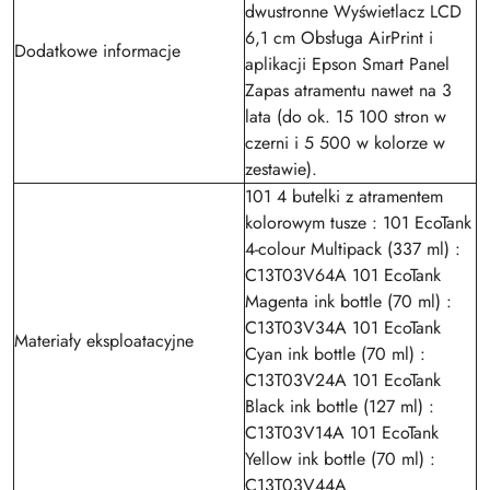
dwustronne Wyświetlacz LCD
6,1 cm Obsługa AirPrint i
Dodatkowe informacje
aplikacji Epson Smart Panel
Zapas atramentu nawet na 3
lata (do ok. 15 100 stron w
czerni i 5 500 w kolorze w
zestawie).
101 4 butelki z atramentem
kolorowym tusze : 101 EcoTank
4-colour Multipack (337 ml) :
C13T03V64A 101 EcoTank
Magenta ink bottle (70 ml) :
C13T03V34A 101 EcoTank
Materiały eksploatacyjne
Cyan ink bottle (70 ml) :
C13T03V24A 101 EcoTank
Black ink bottle (127 ml) :
C13T03V14A 101 EcoTank
Yellow ink bottle (70 ml) :
C13T03V44A