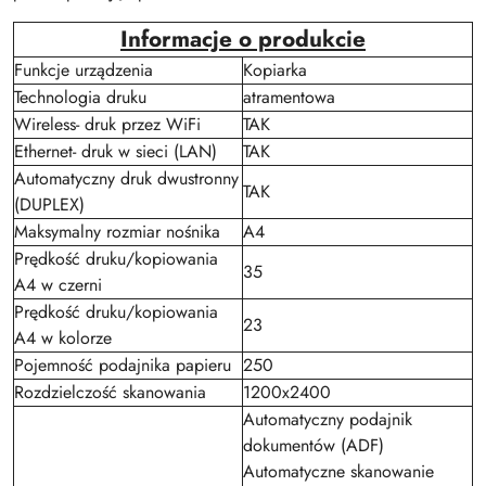
Informacje o produkcie
Funkcje urządzenia
Kopiarka
Technologia druku
atramentowa
Wireless- druk przez WiFi
TAK
Ethernet- druk w sieci (LAN)
TAK
Automatyczny druk dwustronny
TAK
(DUPLEX)
Maksymalny rozmiar nośnika
A4
Prędkość druku/kopiowania
35
A4 w czerni
Prędkość druku/kopiowania
23
A4 w kolorze
Pojemność podajnika papieru
250
Rozdzielczość skanowania
1200x2400
Automatyczny podajnik
dokumentów (ADF)
Automatyczne skanowanie