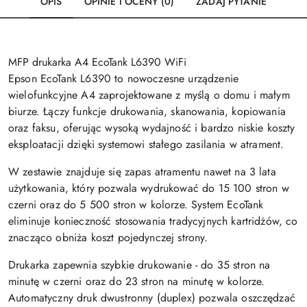
OPIS
OPINIE I OCENY (0)
ZADAJ PYTANIE
MFP drukarka A4 EcoTank L6390 WiFi
Epson EcoTank L6390 to nowoczesne urządzenie
wielofunkcyjne A4 zaprojektowane z myślą o domu i małym
biurze. Łączy funkcje drukowania, skanowania, kopiowania
oraz faksu, oferując wysoką wydajność i bardzo niskie koszty
eksploatacji dzięki systemowi stałego zasilania w atrament.
W zestawie znajduje się zapas atramentu nawet na 3 lata
użytkowania, który pozwala wydrukować do 15 100 stron w
czerni oraz do 5 500 stron w kolorze. System EcoTank
eliminuje konieczność stosowania tradycyjnych kartridżów, co
znacząco obniża koszt pojedynczej strony.
Drukarka zapewnia szybkie drukowanie - do 35 stron na
minutę w czerni oraz do 23 stron na minutę w kolorze.
Automatyczny druk dwustronny (duplex) pozwala oszczędzać