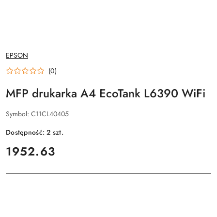
NAZWA
EPSON
PRODUCENTA:
(0)
MFP drukarka A4 EcoTank L6390 WiFi
Symbol:
C11CL40405
Dostępność:
2
szt.
cena:
1952.63