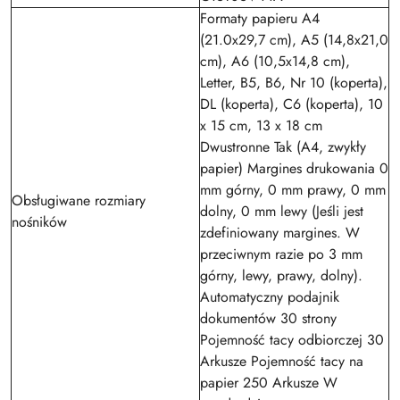
Formaty papieru A4
(21.0x29,7 cm), A5 (14,8x21,0
cm), A6 (10,5x14,8 cm),
Letter, B5, B6, Nr 10 (koperta),
DL (koperta), C6 (koperta), 10
x 15 cm, 13 x 18 cm
Dwustronne Tak (A4, zwykły
papier) Margines drukowania 0
mm górny, 0 mm prawy, 0 mm
Obsługiwane rozmiary
dolny, 0 mm lewy (Jeśli jest
nośników
zdefiniowany margines. W
przeciwnym razie po 3 mm
górny, lewy, prawy, dolny).
Automatyczny podajnik
dokumentów 30 strony
Pojemność tacy odbiorczej 30
Arkusze Pojemność tacy na
papier 250 Arkusze W