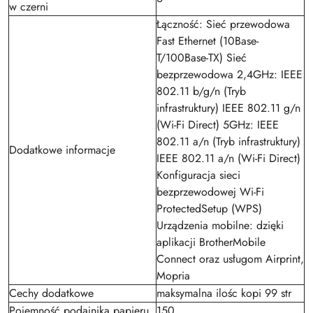
w czerni
Łączność: Sieć przewodowa
Fast Ethernet (10Base-
T/100Base-TX) Sieć
bezprzewodowa 2,4GHz: IEEE
802.11 b/g/n (Tryb
infrastruktury) IEEE 802.11 g/n
(Wi-Fi Direct) 5GHz: IEEE
802.11 a/n (Tryb infrastruktury)
Dodatkowe informacje
IEEE 802.11 a/n (Wi-Fi Direct)
Konfiguracja sieci
bezprzewodowej Wi-Fi
ProtectedSetup (WPS)
Urządzenia mobilne: dzięki
aplikacji BrotherMobile
Connect oraz usługom Airprint,
Mopria
Cechy dodatkowe
maksymalna ilośc kopi 99 str
Pojemność podajnika papieru
150