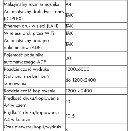
Maksymalny rozmiar nośnika
A4
Automatyczny druk dwustronny
TAK
(DUPLEX)
Ethernet- druk w sieci (LAN)
TAK
Wireless- druk przez WiFi
TAK
Automatyczny podajnik
TAK
dokumentów (ADF)
Pojemość podajnika
20
automatycznego ADF
Rozdzielczość wydruku
1200x6000
Optyczna rozdzielczość
do 1200x2400
skanowania
Rozdzielczość kopiowania
1200 x 2400
Prędkość druku/kopiowania
13
A4 w czerni
Prędkość druku/kopiowania
10,5
A4 w kolorze
Czas pierwszej kopii/wydruku
6