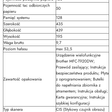
Pojemność tac odbiorczych
50
papieru
Pamięć systemu
128
Szerokość
435
Głębokość
439
Wysokość
195
Waga brutto
9,7
Poziom hałasu
max 53,5
Urządzenie wielofunkcyjne
Brother MFC-T920DW;
Przewód zasilający; Instrukcja
bezpieczeństwa produktu; Płyta
Zawartość opakowania
z oprogramowaniem; Butelki
do napełniania zbiornika z
atramentem; Instrukcja obsługi;
Karta gwarancyjna; Instrukcja
szybkiej konfiguracji
Typ skanera
CIS (Stykowy czujnik obrazu)