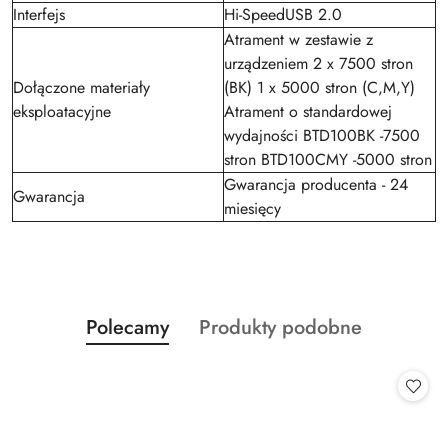
Interfejs
Hi-SpeedUSB 2.0
Atrament w zestawie z
urządzeniem 2 x 7500 stron
Dołączone materiały
(BK) 1 x 5000 stron (C,M,Y)
eksploatacyjne
Atrament o standardowej
wydajności BTD100BK -7500
stron BTD100CMY -5000 stron
Gwarancja producenta - 24
Gwarancja
miesięcy
Produkty
Produkty
Polecamy
Produkty podobne
Pomiń karuzelę produktów
o
o
statusie:
statusie: