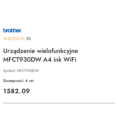
NAZWA
PRODUCENTA:
BROTHER
(0)
Urządzenie wielofunkcyjne
MFCT930DW A4 ink WiFi
Symbol:
MFCT930DW
Dostępność:
4
szt.
cena:
1582.09