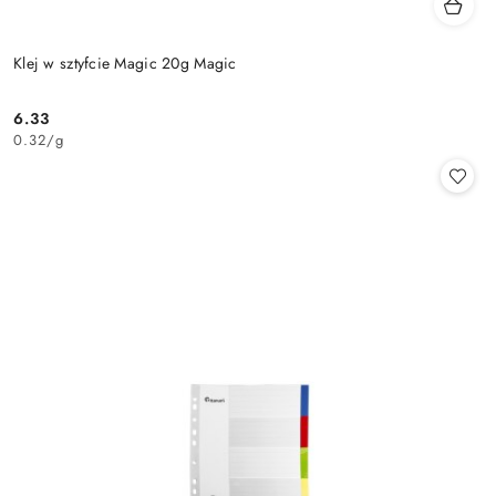
Klej w sztyfcie Magic 20g Magic
6.33
Cena:
0.32
/
g