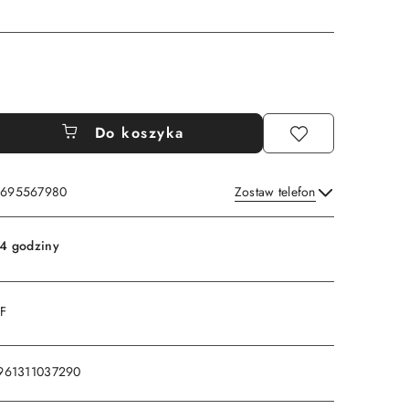
Do koszyka
: 695567980
Zostaw telefon
Wyślij
4 godziny
DF
961311037290