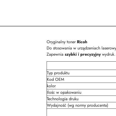
Oryginalny toner
Ricoh
Do stosowania w urządzeniach laserow
Zapewnia
szybki i precyzyjny
wydruk.
Typ produktu
Kod OEM
kolor
Ilośc w opakowaniu
Technologia druku
Wydajność (wg normy producenta)