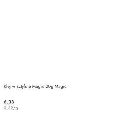
Klej w sztyfcie Magic 20g Magic
6.33
Cena:
0.32
/
g