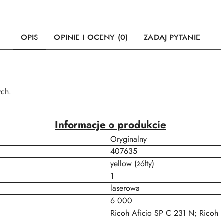
OPIS
OPINIE I OCENY (0)
ZADAJ PYTANIE
ych.
Informacje o produkcie
Oryginalny
407635
yellow (żółty)
1
laserowa
6 000
Ricoh Aficio SP C 231 N; Ricoh 