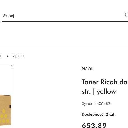
CH
RICOH
NAZWA
RICOH
PRODUCENTA:
Toner Ricoh d
str. | yellow
Symbol:
406482
Dostępność:
2
szt.
cena:
653.89