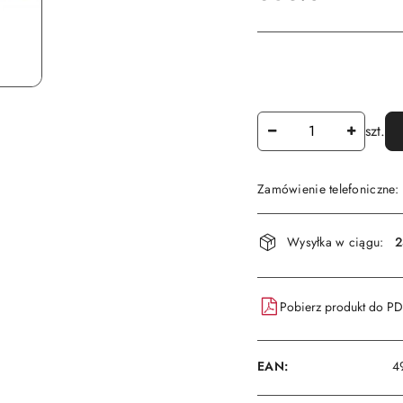
Ilość
szt.
Zamówienie telefoniczne
Dostępność
Wysyłka w ciągu:
2
i
dostawa
Pobierz produkt do P
EAN:
4