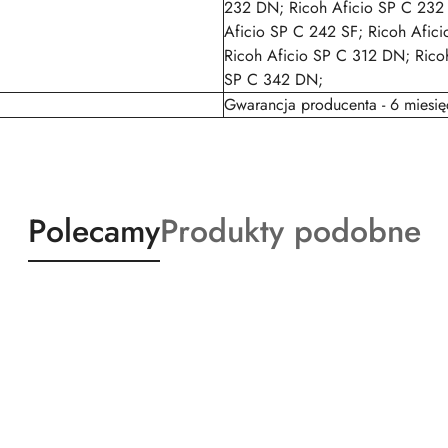
232 DN; Ricoh Aficio SP C 232 
Aficio SP C 242 SF; Ricoh Afici
Ricoh Aficio SP C 312 DN; Rico
SP C 342 DN;
Gwarancja producenta - 6 miesię
Produkty
Produkty
Polecamy
Produkty podobne
o
o
statusie:
statusie: