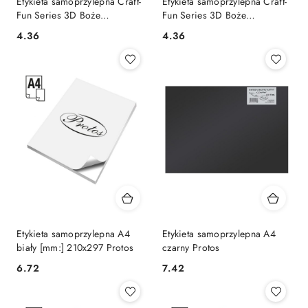
Etykieta samoprzylepna Craft-
Etykieta samoprzylepna Craft-
Fun Series 3D Boże
Fun Series 3D Boże
Narodzenie [mm:] 90x38
Narodzenie mix [mm:] 90x38
Cena:
Cena:
4.36
4.36
Titanum (182206)
Titanum (181130-1)
Etykieta samoprzylepna A4
Etykieta samoprzylepna A4
biały [mm:] 210x297 Protos
czarny Protos
Cena:
Cena:
6.72
7.42