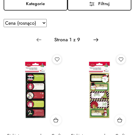
Kategorie
Filtruj
Zastosowano
Sortuj
według
sortowanie:
Cena
(rosnąco).