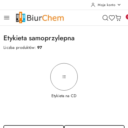
Moje konto
Przejdź do treści głównej
Przejdź do wyszukiwarki
Przejdź do moje konto
Przejdź do menu głównego
Przejdź do stopki
Etykieta samoprzylepna
Liczba produktów:
97
Etykieta na CD