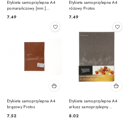
Etykieta samoprzylepna A4
Etykieta samoprzylepna A4
pomarańczowy [mm:]
różowy Protos
210x297 Protos
Cena:
Cena:
7.49
7.49
Etykieta samoprzylepna A4
Etykieta samoprzylepna A4
brązowy Protos
arkusz samoprzylepny
brokatowy brązowy brązowy
Cena:
Cena:
7.52
8.02
[mm:] 210x297 Argo
(254018)