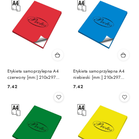
Etykieta samoprzylepna A4
Etykieta samoprzylepna A4
czerwony [mm:] 210x297
niebieski [mm:] 210x297
Protos
Protos
Cena:
Cena:
7.42
7.42