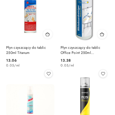
Płyn czyszczący do tablic
Płyn czyszczący do tablic
250ml Titanum
Office Point 250ml
(OP1260026)
Cena:
Cena:
13.06
13.38
0.05
/
ml
0.05
/
ml