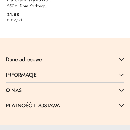
Płyn czyszczący do tablic
250ml Dom Korkowy
(PM250KL)
Cena:
21.58
0.09
/
ml
Dane adresowe
INFORMACJE
O NAS
PŁATNOŚĆ I DOSTAWA