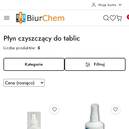
Moje konto
Przejdź do treści głównej
Przejdź do wyszukiwarki
Przejdź do moje konto
Przejdź do menu głównego
Przejdź do stopki
Płyn czyszczący do tablic
Liczba produktów:
5
Kategorie
Filtruj
Zastosowano
Sortuj
według
sortowanie:
Cena
(rosnąco).