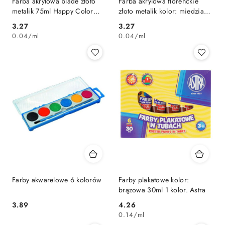
Farba akrylowa blade złoto
Farba akrylowa florenckie
metalik 75ml Happy Color
złoto metalik kolor: miedziany
(HA 7370 0075-112)
75ml Happy Color (HA 7370
Cena:
Cena:
3.27
3.27
0075-117)
0.04
/
ml
0.04
/
ml
Farby akwarelowe 6 kolorów
Farby plakatowe kolor:
brązowa 30ml 1 kolor. Astra
Cena:
Cena:
3.89
4.26
0.14
/
ml