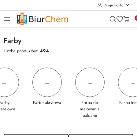
Moje konto
Przejdź do treści głównej
Przejdź do wyszukiwarki
Przejdź do moje konto
Przejdź do menu głównego
Przejdź do stopki
Farby
Liczba produktów:
494
Farby
Farba akrylowa
Farba do
Farba te
arelowe
malowania
palcami