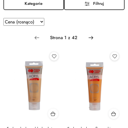
Kategorie
Filtruj
Zastosowano sortowanie: Cena (rosnąco).
Sortuj
według