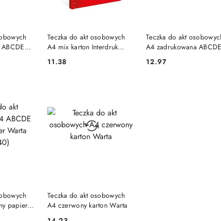
SZYKA
DO KOSZYKA
DO KOSZYKA
sobowych
Teczka do akt osobowych
Teczka do akt osobowyc
a ABCDE
A4 mix karton Interdruk
A4 zadrukowana ABCD
pokryty
(TEAKOS02CZE)
zielony tektura Warta (3
11.38
12.97
Cena:
Cena:
-096)
098)
SZYKA
DO KOSZYKA
sobowych
Teczka do akt osobowych
ny papier
A4 czerwony karton Warta
14.23