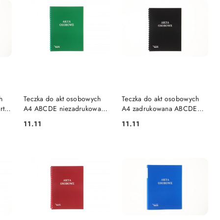
DO KOSZYKA
DO KOSZYKA
h
Teczka do akt osobowych
Teczka do akt osobowych
rta
A4 ABCDE niezadrukowana
A4 zadrukowana ABCDE
zielony karton Warta (1824-
czarny Warta (339-099)
11.11
11.11
Cena:
Cena:
339-094)