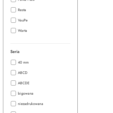
Producent:
Resta
Producent:
VauPe
Producent:
Warta
Seria
Seria:
40 mm
Seria:
ABCD
Seria:
ABCDE
Seria:
bigowana
Seria:
niezadrukowana