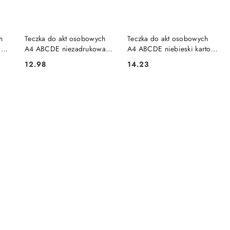
DO KOSZYKA
DO KOSZYKA
h
Teczka do akt osobowych
Teczka do akt osobowych
E
A4 ABCDE niezadrukowana
A4 ABCDE niebieski karton
39-
Warta (1824-339-092)
Warta (339-039)
12.98
14.23
Cena:
Cena: