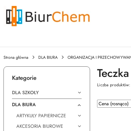
Przejdź do treści głównej
Przejdź do wyszukiwarki
Przejdź do moje konto
Przejdź do menu głównego
Przejdź do stopki
Strona główna
DLA BIURA
ORGANIZACJA I PRZECHOWYWAN
Teczka
Kategorie
Liczba produktów
DLA SZKOŁY
Zastosowano
Sortuj
DLA BIURA
według
sortowanie:
ARTYKUŁY PAPIERNICZE
Cena
(rosnąco).
AKCESORIA BIUROWE