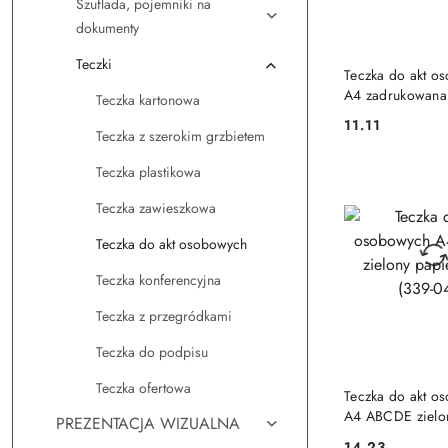
Szuflada, pojemniki na
dokumenty
Teczki
DO KO
Teczka do akt o
A4 zadrukowan
Teczka kartonowa
czerwony karton 
11.11
Cena:
folią Warta (339
Teczka z szerokim grzbietem
Teczka plastikowa
Teczka zawieszkowa
Teczka do akt osobowych
Teczka konferencyjna
Teczka z przegródkami
Teczka do podpisu
Teczka ofertowa
DO KO
Teczka do akt o
A4 ABCDE zielo
PREZENTACJA WIZUALNA
Warta (339-040)
14.23