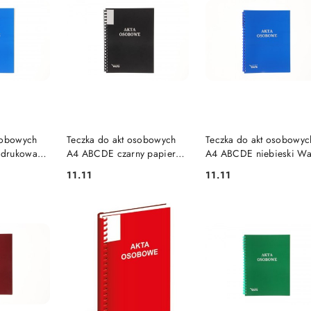
SZYKA
DO KOSZYKA
DO KOSZYKA
sobowych
Teczka do akt osobowych
Teczka do akt osobowyc
adrukowana
A4 ABCDE czarny papier
A4 ABCDE niebieski Wa
 Warta
Warta (339-095)
(339-097)
11.11
11.11
Cena:
Cena: