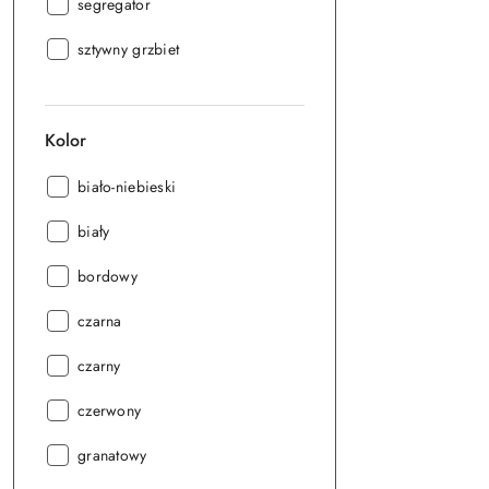
Seria:
segregator
Seria:
sztywny grzbiet
Kolor
Kolor:
biało-niebieski
Kolor:
biały
Kolor:
bordowy
Kolor:
czarna
Kolor:
czarny
Kolor:
czerwony
Kolor:
granatowy