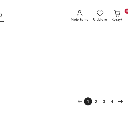
Moje konto
Ulubione
Koszyk
1
2
3
4