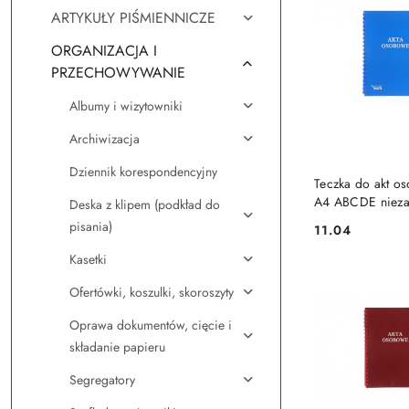
ARTYKUŁY PIŚMIENNICZE
ORGANIZACJA I
PRZECHOWYWANIE
Albumy i wizytowniki
Archiwizacja
Dziennik korespondencyjny
DO KO
Teczka do akt o
A4 ABCDE niez
Deska z klipem (podkład do
niebieski karton
pisania)
11.04
Cena:
(1824-339-093)
Kasetki
Ofertówki, koszulki, skoroszyty
Oprawa dokumentów, cięcie i
składanie papieru
Segregatory