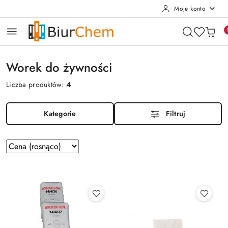
Moje konto
Przejdź do treści głównej
Przejdź do wyszukiwarki
Przejdź do moje konto
Przejdź do menu głównego
Przejdź do stopki
Worek do żywności
Liczba produktów:
4
Kategorie
Filtruj
Zastosowano
Sortuj
według
sortowanie:
Cena
(rosnąco).