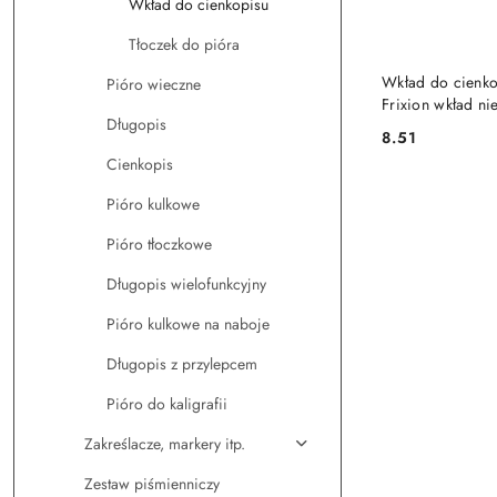
Wkład do cienkopisu
Tłoczek do pióra
DO KO
Wkład do cienko
Pióro wieczne
Frixion wkład ni
Długopis
0,5mm Pilot (BL
8.51
Cena:
Cienkopis
Pióro kulkowe
Pióro tłoczkowe
Długopis wielofunkcyjny
Pióro kulkowe na naboje
Długopis z przylepcem
Pióro do kaligrafii
Zakreślacze, markery itp.
Zestaw piśmienniczy