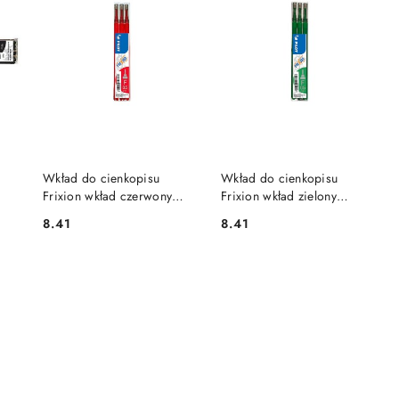
DO KOSZYKA
DO KOSZYKA
Wkład do cienkopisu
Wkład do cienkopisu
Frixion wkład czerwony
Frixion wkład zielony
B-
0,25mm Pilot (BLS-FRPS-R-
0,25mm Pilot (BLS-FRPS-G-
8.41
8.41
Cena:
Cena:
S5)
S6)