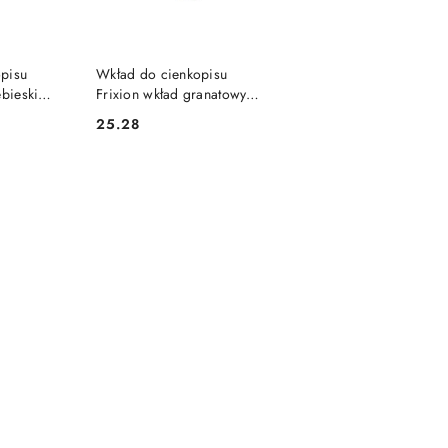
SZYKA
DO KOSZYKA
pisu
Wkład do cienkopisu
ebieski
Frixion wkład granatowy
S-FRPS-L-S3)
0,5mm Pilot (PIRBLS-Frps-
25.28
Cena:
BS3)