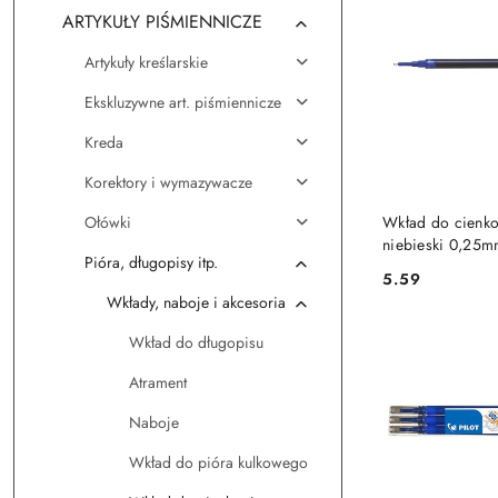
ARTYKUŁY PIŚMIENNICZE
Artykuły kreślarskie
Ekskluzywne art. piśmiennicze
Kreda
Korektory i wymazywacze
DO KO
Ołówki
Wkład do cienko
niebieski 0,25m
Pióra, długopisy itp.
(BXS-V5RT-L)
5.59
Cena:
Wkłady, naboje i akcesoria
Wkład do długopisu
Atrament
Naboje
Wkład do pióra kulkowego