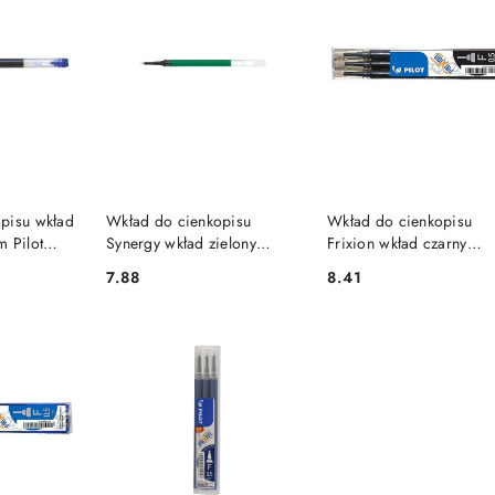
SZYKA
DO KOSZYKA
DO KOSZYKA
pisu wkład
Wkład do cienkopisu
Wkład do cienkopisu
m Pilot
Synergy wkład zielony
Frixion wkład czarny
0,5mm Pilot
0,25mm Pilot (BLS-FRPS-
7.88
8.41
Cena:
Cena:
S4)