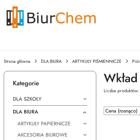
Przejdź do treści głównej
Przejdź do wyszukiwarki
Przejdź do moje konto
Przejdź do menu głównego
Przejdź do stopki
Strona główna
DLA BIURA
ARTYKUŁY PIŚMIENNICZE
Piór
Wkład 
Kategorie
Liczba produktów
DLA SZKOŁY
Zastosowano
Sortuj
DLA BIURA
według
sortowanie:
ARTYKUŁY PAPIERNICZE
Cena
(rosnąco).
AKCESORIA BIUROWE