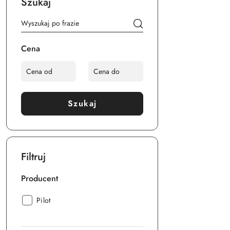
Szukaj
Cena
Szukaj
Filtruj
Producent
Producent:
Pilot