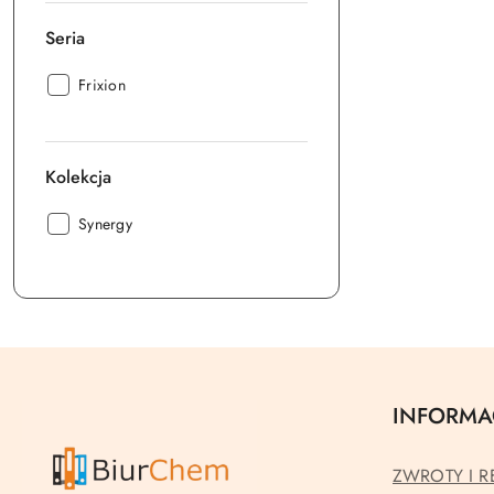
Seria
Seria:
Frixion
Kolekcja
Kolekcja:
Synergy
INFORMA
ZWROTY I R