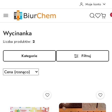
Moje konto
Przejdź do treści głównej
Przejdź do wyszukiwarki
Przejdź do moje konto
Przejdź do menu głównego
Przejdź do stopki
Wycinanka
Liczba produktów:
2
Kategorie
Filtruj
Zastosowano
Sortuj
według
sortowanie:
Cena
(rosnąco).