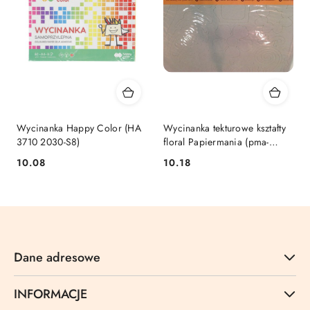
Wycinanka Happy Color (HA
Wycinanka tekturowe kształty
3710 2030-S8)
floral Papiermania (pma-
355100)
Cena:
Cena:
10.08
10.18
Dane adresowe
INFORMACJE