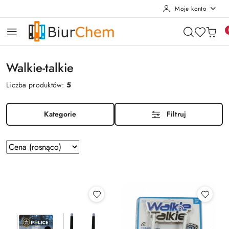
Moje konto
Przejdź do treści głównej
Przejdź do wyszukiwarki
Przejdź do moje konto
Przejdź do menu głównego
Przejdź do stopki
Walkie-talkie
Liczba produktów:
5
Kategorie
Filtruj
Zastosowano
Sortuj
według
sortowanie:
Cena
(rosnąco).