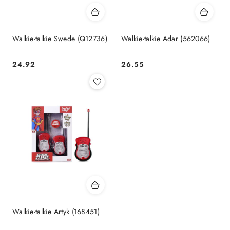
Walkie-talkie Swede (Q12736)
Walkie-talkie Adar (562066)
Cena:
Cena:
24.92
26.55
Walkie-talkie Artyk (168451)