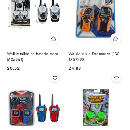
Walkie-talkie na baterie Adar
Walkie-talkie Dromader (130-
(605961)
1357298)
Cena:
Cena:
20.52
24.88