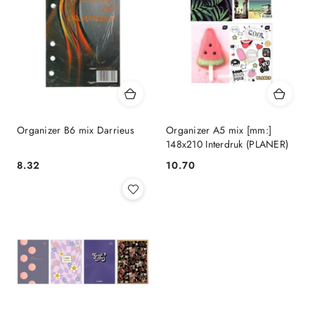
Organizer B6 mix Darrieus
Organizer A5 mix [mm:]
148x210 Interdruk (PLANER)
Cena:
Cena:
8.32
10.70