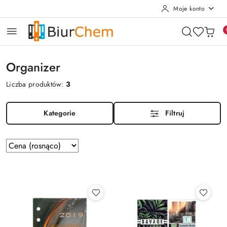
Moje konto
Przejdź do treści głównej
Przejdź do wyszukiwarki
Przejdź do moje konto
Przejdź do menu głównego
Przejdź do stopki
Organizer
Liczba produktów:
3
Kategorie
Filtruj
Zastosowano
Sortuj
według
sortowanie:
Cena
(rosnąco).