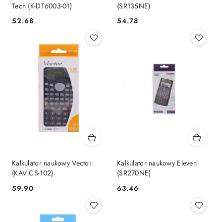
Tech (K-DT6003-01)
(SR135NE)
Cena:
Cena:
52.68
54.78
Kalkulator naukowy Vector
Kalkulator naukowy Eleven
(KAV CS-102)
(SR270NE)
Cena:
Cena:
59.90
63.46