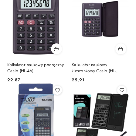
Kalkulator naukowy podręczny
Kalkulator naukowy
Casio (HL-4A)
kieszonkowy Casio (HL-
820LV-B)
Cena:
Cena:
22.87
25.91