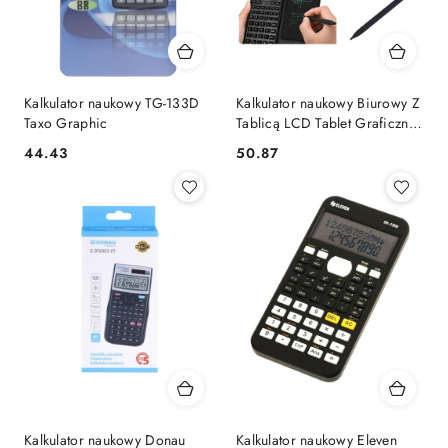
Kalkulator naukowy TG-133D
Kalkulator naukowy Biurowy Z
Taxo Graphic
Tablicą LCD Tablet Graficzny
Rysik 10 Cyfr Lean (30705)
Cena:
Cena:
44.43
50.87
Kalkulator naukowy Donau
Kalkulator naukowy Eleven