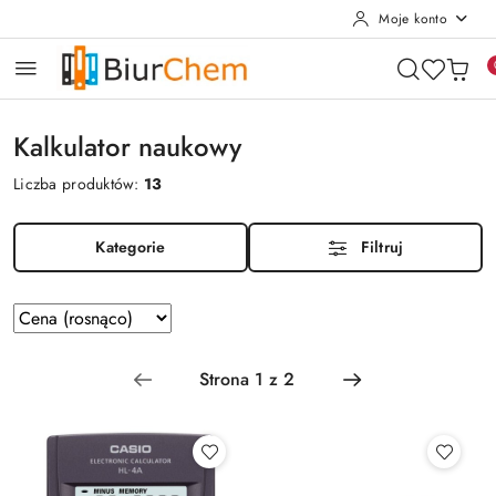
Moje konto
Przejdź do treści głównej
Przejdź do wyszukiwarki
Przejdź do moje konto
Przejdź do menu głównego
Przejdź do stopki
Kalkulator naukowy
Liczba produktów:
13
Kategorie
Filtruj
Zastosowano
Sortuj
według
sortowanie:
Cena
(rosnąco).