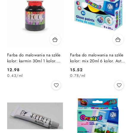
Farba do malowania na szkle
Farba do malowania na szkle
kolor: karmin 30ml 1 kolor.
kolor: mix 20ml 6 kolor. Astra
Renesans (132)
Fun (301124006)
Cena:
Cena:
12.98
15.52
0.43
/
ml
0.78
/
ml