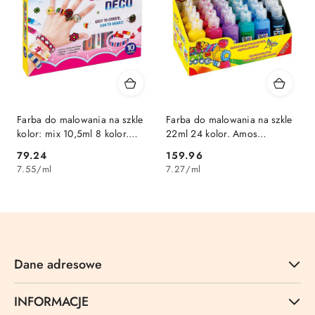
Farba do malowania na szkle
Farba do malowania na szkle
kolor: mix 10,5ml 8 kolor.
22ml 24 kolor. Amos
Amos (GD10P10IJ)
(GD22D24)
Cena:
Cena:
79.24
159.96
7.55
/
ml
7.27
/
ml
Dane adresowe
INFORMACJE