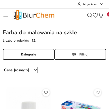
Moje konto
Przejdź do treści głównej
Przejdź do wyszukiwarki
Przejdź do moje konto
Przejdź do menu głównego
Przejdź do stopki
Farba do malowania na szkle
Liczba produktów:
12
Kategorie
Filtruj
Zastosowano
Sortuj
według
sortowanie:
Cena
(rosnąco).