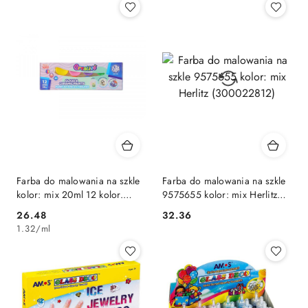
Farba do malowania na szkle
Farba do malowania na szkle
kolor: mix 20ml 12 kolor.
9575655 kolor: mix Herlitz
Astra Fun (301124007)
(300022812)
Cena:
Cena:
26.48
32.36
1.32
/
ml