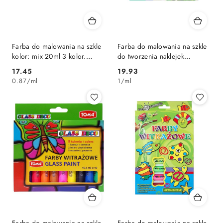
Farba do malowania na szkle
Farba do malowania na szkle
kolor: mix 20ml 3 kolor.
do tworzenia naklejek
Renesans
żelowych kolor: mix 20ml 5
Cena:
Cena:
17.45
19.93
kolor. Creativo (301025013)
0.87
/
ml
1
/
ml