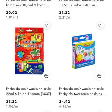
Farba do malowania na szkle
Farba do malowania na szkle
kolor: mix 10,5ml 9 kolor.
10,5ml 7 kolor. Titanum
Toma (TO-750 0 2)
(4037)
Cena:
Cena:
20.02
23.22
1.91
/
ml
2.21
/
ml
Farba do malowania na szkle
Farba do malowania na szkle
22ml 6 kolor. Titanum (3037)
Farby do tworzenia naklejek
żelowych zest. 6 x 15ml kolor:
Cena:
Cena:
23.22
24.92
różne 6ml 6 kolor. Astra
1.06
/
ml
4.15
/
ml
(301122015)