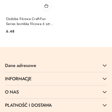
Ozdoba filcowa Craft-Fun
Series bombka filcowa 6 szt
Titanum (5693b)
Cena:
6.48
Dane adresowe
INFORMACJE
O NAS
PŁATNOŚĆ I DOSTAWA