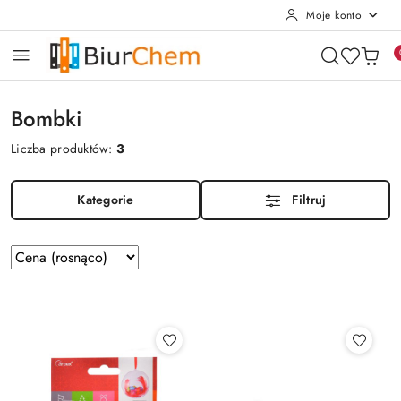
Moje konto
Przejdź do treści głównej
Przejdź do wyszukiwarki
Przejdź do moje konto
Przejdź do menu głównego
Przejdź do stopki
Bombki
Liczba produktów:
3
Kategorie
Filtruj
Zastosowano
Sortuj
według
sortowanie:
Cena
(rosnąco).