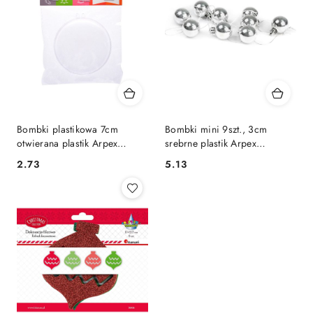
Bombki plastikowa 7cm
Bombki mini 9szt., 3cm
otwierana plastik Arpex
srebrne plastik Arpex
(BN4023)
(BN6172SRE-4788)
Cena:
Cena:
2.73
5.13